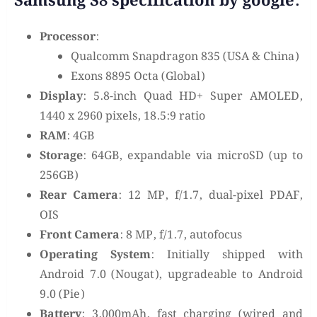
Samsung S8 specification by google:
Processor
:
Qualcomm Snapdragon 835 (USA & China)
Exons 8895 Octa (Global)
Display
: 5.8-inch Quad HD+ Super AMOLED,
1440 x 2960 pixels, 18.5:9 ratio
RAM
: 4GB
Storage
: 64GB, expandable via microSD (up to
256GB)
Rear Camera
: 12 MP, f/1.7, dual-pixel PDAF,
OIS
Front Camera
: 8 MP, f/1.7, autofocus
Operating System
: Initially shipped with
Android 7.0 (Nougat), upgradeable to Android
9.0 (Pie)
Battery
: 3,000mAh, fast charging (wired and