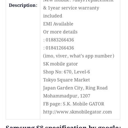
New mobile: 7days replacement
Description:
& 1year service warranty
included
EMI Available
Or more details
: 01883266436
: 01841266436
(imo, viver, what’s app number)
SK mobile gator
Shop No: 670, Level-6
Tokyo Square Market
Japan Garden City, Ring Road
Mohammadpur, 1207
FB page: S.K. Mobile GATOR
http://www.skmobilegator.com