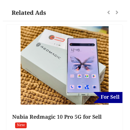
Related Ads
For Sell
Nubia Redmagic 10 Pro 5G for Sell
New