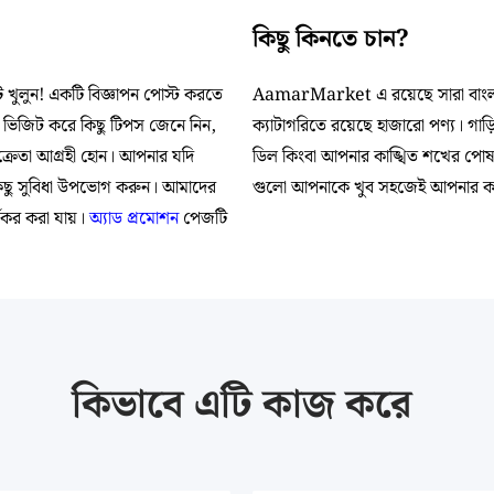
কিছু কিনতে চান?
 খুলুন! একটি বিজ্ঞাপন পোস্ট করতে
AamarMarket এ রয়েছে সারা বাংলা
ভিজিট করে কিছু টিপস জেনে নিন,
ক্যাটাগরিতে রয়েছে হাজারো পণ্য। গা
ক্রেতা আগ্রহী হোন। আপনার যদি
ডিল কিংবা আপনার কাঙ্খিত শখের পোষা 
কিছু সুবিধা উপভোগ করুন। আমাদের
গুলো আপনাকে খুব সহজেই আপনার কাঙ্খ
্যকর করা যায়।
অ্যাড প্রমোশন
পেজটি
কিভাবে এটি কাজ করে