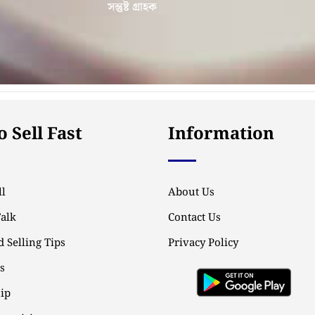
সন্তুষ্ট গ্রাহক
 Sell Fast
Information
l
About Us
Talk
Contact Us
 Selling Tips
Privacy Policy
ps
ip