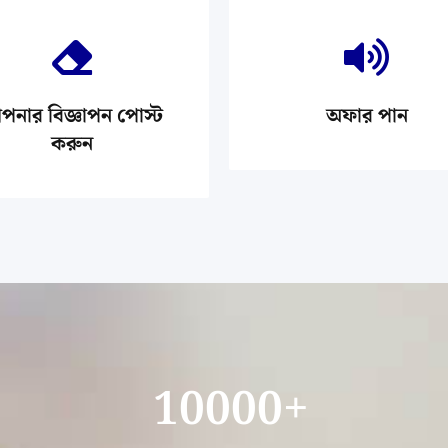
নার বিজ্ঞাপন পোস্ট
অফার পান
করুন
10000
+