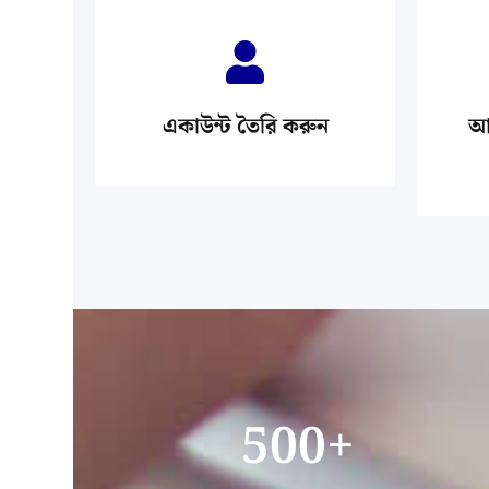
একাউন্ট তৈরি করুন
আপ
500
+