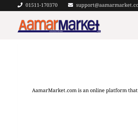
01511-170370
support@aamarmarket.c
AamarMarket.com is an online platform that of