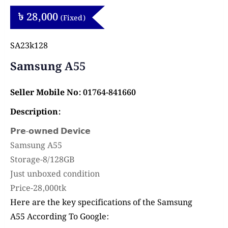
৳
28,000
(Fixed)
SA23k128
Samsung A55
Seller Mobile No: 01764-841660
Description:
𝗣𝗿𝗲-𝗼𝘄𝗻𝗲𝗱 𝗗𝗲𝘃𝗶𝗰𝗲
Samsung A55
Storage-8/128GB
Just unboxed condition
Price-28,000tk
Here are the key specifications of the Samsung
A55
According To Google: