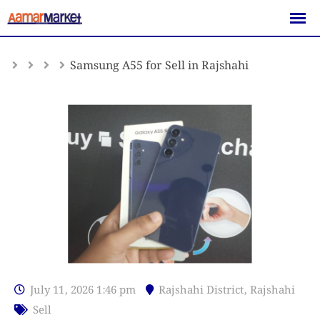
Skip
to
content
Samsung A55 for Sell in Rajshahi
July 11, 2026 1:46 pm
Rajshahi District
,
Rajshahi
Sell