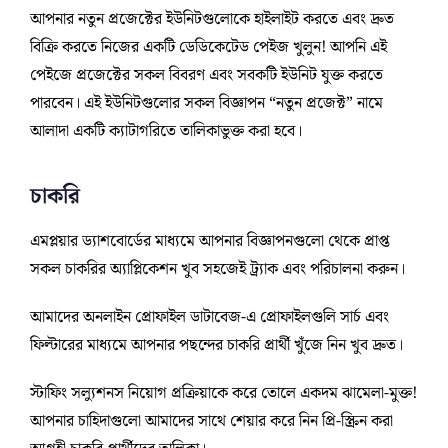
আপনার নতুন প্রজেক্টের ইউনিটগুলোকে হাইলাইট করতে এবং দ্রুত
বিক্রি করতে নিজের একটি ডেডিকেটেড পেইজ খুলুন! আপনি এই
পেইজে প্রজেক্টের সকল বিবরণ এবং সবকটি ইউনিট যুক্ত করতে
পারবেন। এই ইউনিটগুলোর সকল বিজ্ঞাপন “নতুন প্রজেক্ট” নামে
আলাদা একটি ক্যাটাগরিতে তালিকাভুক্ত করা হবে।
চাকরি
এমপ্লয়ার ড্যাশবোর্ডের মাধ্যমে আপনার বিজ্ঞাপনগুলো থেকে প্রাপ্ত
সকল চাকরির অ্যাপ্লিকেশন খুব সহজেই ট্র্যাক এবং পরিচালনা করুন।
আমাদের অনলাইন প্রোফাইল ডাটাবেজ-এ প্রোফাইলগুলি সার্চ এবং
ফিল্টারের মাধ্যমে আপনার পছন্দের চাকরি প্রার্থী খুঁজে নিন খুব দ্রুত।
স্টাফিং সল্যুশনস নিয়োগ প্রক্রিয়াকে করে তোলে একদম ঝামেলা-মুক্ত!
আপনার চাহিদাগুলো আমাদের সাথে শেয়ার করে নিন প্রি-স্ক্রিন করা