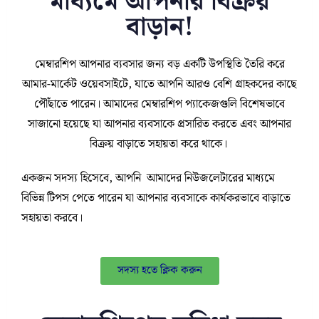
মাধ্যমে আপনার বিক্রয়
বাড়ান!
মেম্বারশিপ আপনার ব্যবসার জন্য বড় একটি উপস্থিতি তৈরি করে
আমার-মার্কেট ওয়েবসাইটে, যাতে আপনি আরও বেশি গ্রাহকদের কাছে
পৌঁছাতে পারেন। আমাদের মেম্বারশিপ প্যাকেজগুলি বিশেষভাবে
সাজানো হয়েছে যা আপনার ব্যবসাকে প্রসারিত করতে এবং আপনার
বিক্রয় বাড়াতে সহায়তা করে থাকে।
একজন সদস্য হিসেবে, আপনি আমাদের নিউজলেটারের মাধ্যমে
বিভিন্ন টিপস পেতে পারেন যা আপনার ব্যবসাকে কার্যকরভাবে বাড়াতে
সহায়তা করবে।
সদস্য হতে ক্লিক করুন