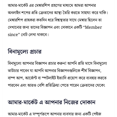
আমার-মার্কেট এর মেম্বারশিপ গ্রহণের মাধ্যমে আমরা আপনার
অনলাইন শপের প্রতি ক্রেতাদের আস্থা তৈরি করতে সাহায্য করে থাকি।
মেম্বারশিপ গ্রাহকরা কতদিন ধরে বিশ্বস্থতার সাথে মেম্বার ছিলেন তা
দেখানোর জন্য তাদের বিজ্ঞাপন এবং দোকানে একটি “Member
since” নোট লেখা থাকবে।
বিনামূল্যে প্রচার
বিনামূল্যে আপনার বিজ্ঞাপন প্রচার করুন! আপনি প্রতি মাসে বিনামূল্যে
ভাউচার পাবেন যা আপনি আপনার বিজ্ঞাপনগুলিকে শীর্ষ বিজ্ঞাপন,
বাম্প আপ, আর্জেন্ট বা স্পটলাইট ইত্যাদি প্রয়োগ করে ব্যবহার করতে
পারবেন এবং আরও বেশি প্রতিক্রিয়া পেতে পারেন ক্রেতাদের থেকে৷
আমার-মার্কেট এ আপনার নিজের দোকান
আমার-মার্কেট এ সম্পূর্ণরূপে আপনার ব্যবসার জন্য একটি পেইজ