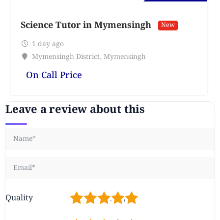
Science Tutor in Mymensingh
New
1 day ago
Mymensingh District
,
Mymensingh
On Call Price
Leave a review about this
1
2
3
4
5
Quality