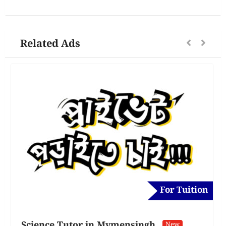
Related Ads
For Tuition
Science Tutor in Mymensingh
New