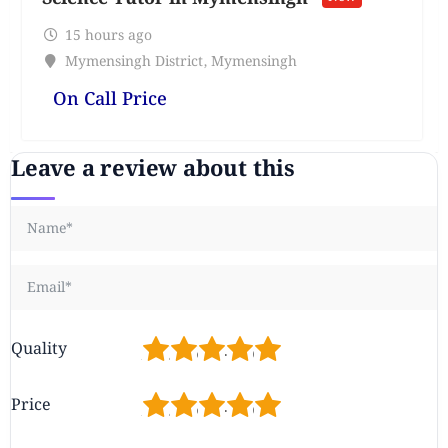
15 hours ago
Mymensingh District
,
Mymensingh
On Call Price
Leave a review about this
1
2
3
4
5
Quality
1
2
3
4
5
Price