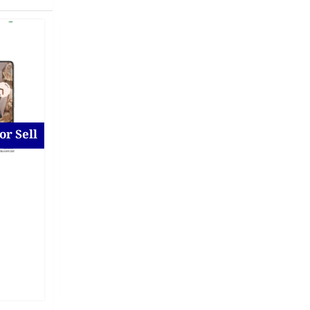
or Sell
For Sell
Samsung Galaxy A16 5g
for Sell at Uttara
New
2 days ago
Dhaka District
,
Dhaka
On Call Price