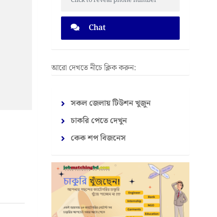
Click to reveal phone number
Chat
আরো দেখতে নীচে ক্লিক করুন:
সকল জেলায় টিউশন খুজুন
চাকরি পেতে দেখুন
কেক শপ বিজনেস