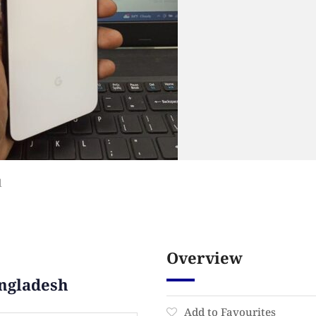
l
Overview
angladesh
Add to Favourites