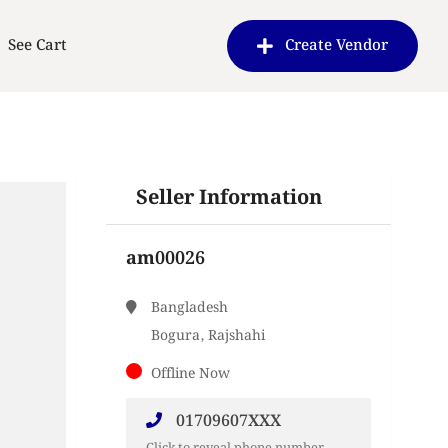
See Cart
Create Vendor
Seller Information
am00026
Bangladesh
Bogura, Rajshahi
Offline Now
01709607XXX