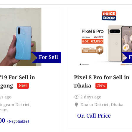
For Sell
F
19 For Sell in
Pixel 8 Pro for Sell in
agong
Dhaka
New
New
ys ago
2 days ago
togram District
,
Dhaka District
,
Dhaka
gram
On Call Price
00
(Negotiable)