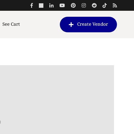
See Cart
Create Vendor
t
0.
।