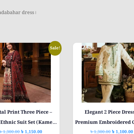
 sadabahar dress।
This
Sale!
t
product
has
e
multiple
.
variants.
The
options
may
tal Print Three Piece –
Elegant 2 Piece Dres
be
chosen
 Ethnic Suit Set (Kameez,
Premium Embroidered 
on
Original
Current
Original
৳
1,300.00
৳
1,150.00
৳
1,300.00
৳
1,100.00
Salwar & Dupatta)
Set for Women