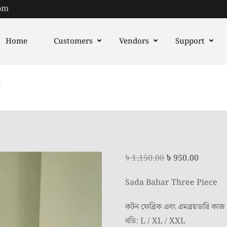
om
Home
Customers
Vendors
Support
স
Original
Curren
৳
1,150.00
৳
950.00
price
price
Sada Bahar Three Piece
was:
is:
৳ 1,150.00.
৳ 950.0
কটন ফেব্রিক এবং এমব্রয়ডারি কাজ
বডি: L / XL / XXL