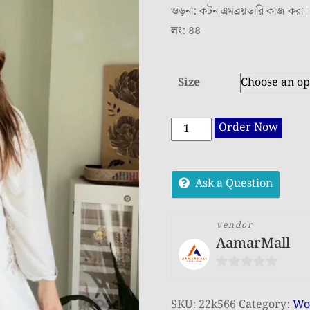
ওড়না: কটন এমব্রয়ডারি কাজ করা।
লং: ৪৪
Size
Sada
Order Now
Bahar
3
Ask a Question
Piece
for
Eid
vendor
AamarMall
|
স্টাইলিশ
0
সাদা
out
বাহার
SKU:
22k566
Category:
Wom