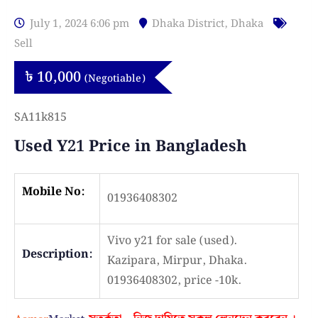
July 1, 2024 6:06 pm
Dhaka District
,
Dhaka
Sell
৳
10,000
(Negotiable)
SA11k815
Used Y21 Price in Bangladesh
Mobile No:
01936408302
Vivo y21 for sale (used).
Description:
Kazipara, Mirpur, Dhaka.
01936408302, price -10k.