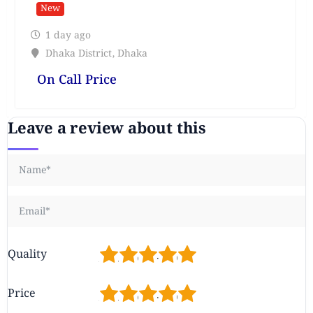
New
1 day ago
Dhaka District
,
Dhaka
On Call Price
Leave a review about this
1
2
3
4
5
Quality
1
2
3
4
5
Price