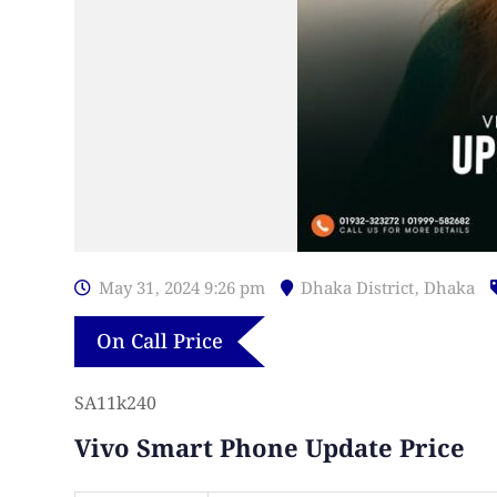
May 31, 2024 9:26 pm
Dhaka District
,
Dhaka
On Call Price
SA11k240
Vivo Smart Phone Update Price