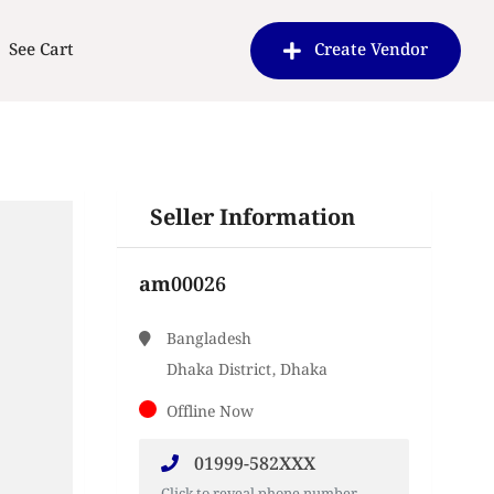
See Cart
Create Vendor
Seller Information
am00026
Bangladesh
Dhaka District, Dhaka
Offline Now
01999-582XXX