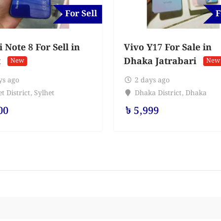
For Sell
F
Note 8 For Sell in
Vivo Y17 For Sale in
t
Dhaka Jatrabari
New
New
ys ago
2 days ago
t District
,
Sylhet
Dhaka District
,
Dhaka
00
৳
5,999