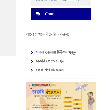
Click to reveal phone number
Chat
আরো দেখতে নীচে ক্লিক করুন:
সকল জেলায় টিউশন খুজুন
চাকরি পেতে দেখুন
কেক শপ বিজনেস