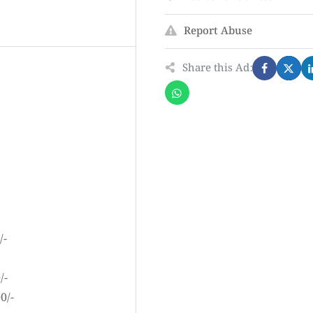
Report Abuse
Share this Ad:
/-
/-
0/-