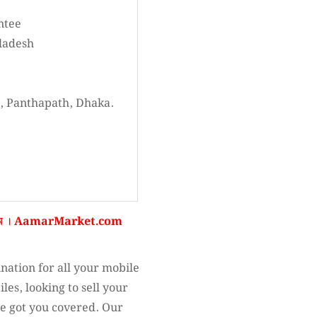
ntee
gladesh
, Panthapath, Dhaka.
ন ।
AamarMarket.com
nation for all your mobile
les, looking to sell your
ve got you covered. Our