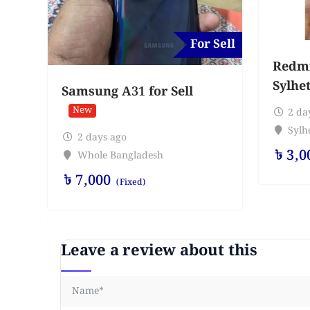
For Sell
Redmi 
Sylhe
Samsung A31 for Sell
New
2 da
Sylhe
2 days ago
৳
3,0
Whole Bangladesh
৳
7,000
(Fixed)
Leave a review about this