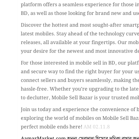
platform offers a seamless experience for those in
BD, as well as those looking for brand new and u
Discover the hottest and most sought-after smartp
latest mobiles. Stay ahead of the technology curve
releases, all available at your fingertips. Our mob
your desire for the newest and most innovative d
For those interested in mobile sell in BD, our pla
and secure way to find the right buyer for your 
connect sellers and buyers seamlessly, making the
hassle-free. Whether you’re upgrading to the late
to declutter, Mobile Sell Bazar is your trusted mob
Join us today and experience the convenience of b
exploring the world of mobiles on Mobile Sell Baz
perfect mobile ends here!
AM 02.11.8
AamarMarket.com অনন্য সেবাদাতা হিসেবে ভূমিকা রাখার জন্য