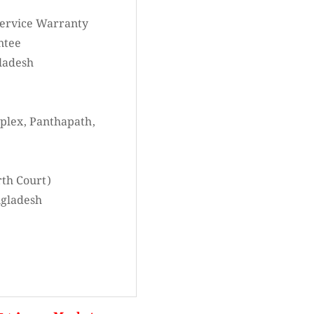
Service Warranty
ntee
gladesh
plex, Panthapath,
rth Court)
ngladesh