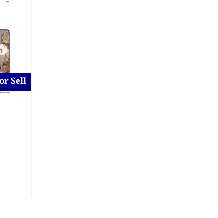
or Sell
For Sell
Samsung Galaxy A16 5g
for Sell at Uttara
New
2 days ago
Dhaka District
,
Dhaka
On Call Price