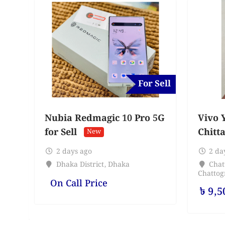
For Sell
Nubia Redmagic 10 Pro 5G
Vivo Y
for Sell
Chitt
New
2 days ago
2 da
Dhaka District
,
Dhaka
Chat
Chatto
On Call Price
৳
9,5