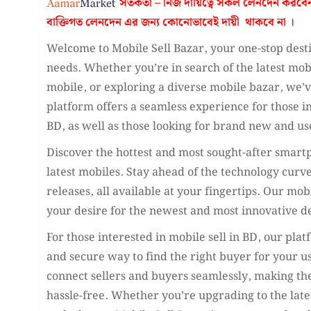
সতর্কতা – নিজ দায়িত্বে সকল লেনদেন করবে
বাক্তিগত লেনদেন এর জন্য কোনোভাবেই
দায়ী থাকবে না
।
Welcome to Mobile Sell Bazar, your one-stop desti
needs. Whether you’re in search of the latest mobi
mobile, or exploring a diverse mobile bazar, we’
platform offers a seamless experience for those in
BD, as well as those looking for brand new and u
Discover the hottest and most sought-after smartp
latest mobiles. Stay ahead of the technology curve
releases, all available at your fingertips. Our mob
your desire for the newest and most innovative d
For those interested in mobile sell in BD, our pla
and secure way to find the right buyer for your 
connect sellers and buyers seamlessly, making the
hassle-free. Whether you’re upgrading to the late