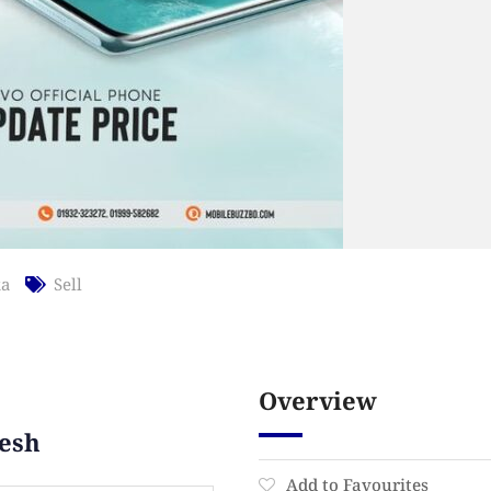
a
Sell
Overview
desh
Add to Favourites