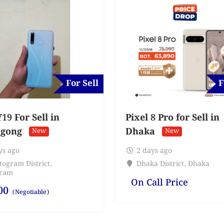
For Sell
F
19 For Sell in
Pixel 8 Pro for Sell in
agong
Dhaka
New
New
ys ago
2 days ago
togram District
,
Dhaka District
,
Dhaka
gram
On Call Price
00
(Negotiable)