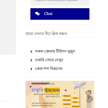
Click to reveal phone number
Chat
আরো দেখতে নীচে ক্লিক করুন:
সকল জেলায় টিউশন খুজুন
চাকরি পেতে দেখুন
কেক শপ বিজনেস