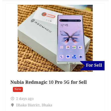
For Sell
Nubia Redmagic 10 Pro 5G for Sell
New
2 days ago
Dhaka District
,
Dhaka