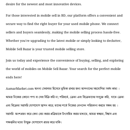
desire for the newest and most innovative devices.
For those interested in mobile sell in BD, our platform offers a convenient and
secure way to find the right buyer for your used mobile phone. We connect
sellers and buyers seamlessly, making the mobile selling process hassle-free.
Whether you’re upgrading to the latest mobile or simply looking to declutter,
Mobile Sell Bazar is your trusted mobile selling store.
Join us today and experience the convenience of buying, selling, and exploring
the world of mobiles on Mobile Sell Bazar. Your search for the perfect mobile
ends here!
AamarMarket.com অনন্য সেবাদাতা হিসেবে ভূমিকা রাখার জন্য আপনাদের সহযোগিতা সর্বদা কাম্য ।
আমরা নিজেরা কোনো পণ্য বা সেবা বিক্রি করি না; পরিবর্তে, ক্রেতা এবং বিক্রেতাদের সংযুক্ত করি, যাতে ক্রেতা
এবং বিক্রেতা সরাসরি যোগাযোগ স্থাপন করে; তাদের শর্তে নিজেরা লেনদেন পরিচালনা করতে সক্ষম হয় ।
সরাসরি অংশগ্রহন করে কেনা বেচা করার প্রক্রিয়াকে উৎসাহিত করার মাধ্যমে, আমরা স্বচ্ছতা, বিশ্বাস এবং
পক্ষগুলির মধ্যে উন্মুক্ত যোগাযোগ প্রচার করে থাকি।