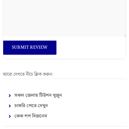
আরো দেখতে নীচে ক্লিক করুন:
সকল জেলায় টিউশন খুজুন
চাকরি পেতে দেখুন
কেক শপ বিজনেস