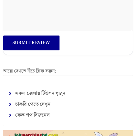
আরো দেখতে নীচে ক্লিক করুন:
সকল জেলায় টিউশন খুজুন
চাকরি পেতে দেখুন
কেক শপ বিজনেস