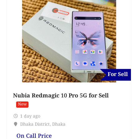
For Sell
Nubia Redmagic 10 Pro 5G for Sell
New
1 day ago
Dhaka District
,
Dhaka
On Call Price