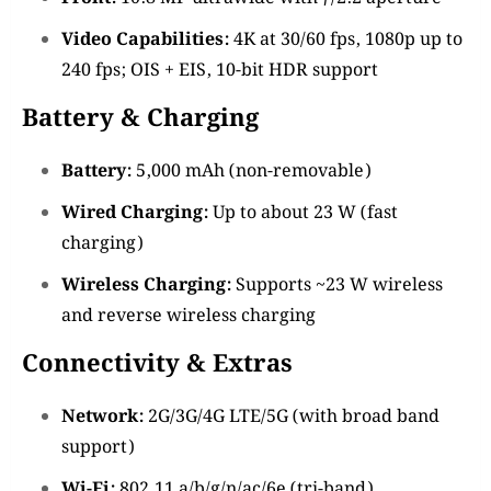
Video Capabilities:
4K at 30/60 fps, 1080p up to
240 fps; OIS + EIS, 10-bit HDR support
Battery & Charging
Battery:
5,000 mAh (non-removable)
Wired Charging:
Up to about 23 W (fast
charging)
Wireless Charging:
Supports ~23 W wireless
and reverse wireless charging
Connectivity & Extras
Network:
2G/3G/4G LTE/5G (with broad band
support)
Wi-Fi:
802.11 a/b/g/n/ac/6e (tri-band)