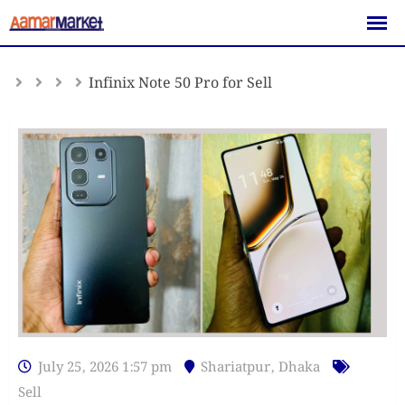
Skip
to
content
Infinix Note 50 Pro for Sell
July 25, 2026 1:57 pm
Shariatpur
,
Dhaka
Sell