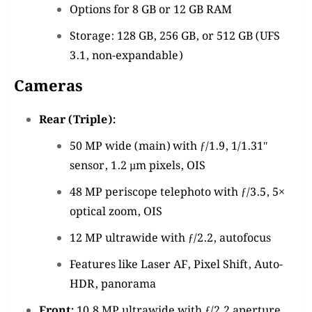
Options for 8 GB or 12 GB RAM
Storage: 128 GB, 256 GB, or 512 GB (UFS
3.1, non-expandable)
Cameras
Rear (Triple):
50 MP wide (main) with ƒ/1.9, 1/1.31″
sensor, 1.2 µm pixels, OIS
48 MP periscope telephoto with ƒ/3.5, 5×
optical zoom, OIS
12 MP ultrawide with ƒ/2.2, autofocus
Features like Laser AF, Pixel Shift, Auto-
HDR, panorama
Front:
10.8 MP ultrawide with ƒ/2.2 aperture