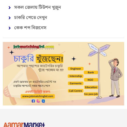
সকল জেলায় টিউশন খুজুন
চাকরি পেতে দেখুন
কেক শপ বিজনেস