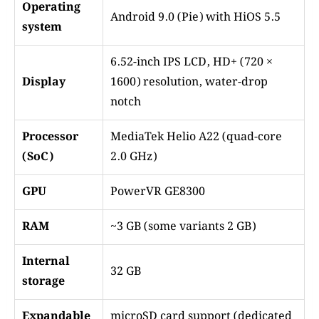
Operating
Android 9.0 (Pie) with HiOS 5.5
system
6.52-inch IPS LCD, HD+ (720 ×
Display
1600) resolution, water-drop
notch
Processor
MediaTek Helio A22 (quad-core
(SoC)
2.0 GHz)
GPU
PowerVR GE8300
RAM
~3 GB (some variants 2 GB)
Internal
32 GB
storage
Expandable
microSD card support (dedicated