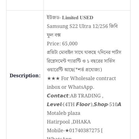
ইউজড- 𝐋𝐢𝐦𝐢𝐭𝐞𝐝 𝐔𝐒𝐄𝐃
Samsung S22 Ultra 12/256 জিবি
ফুল বক্স
Price: 65,000
প্রতিটা মোবাইল সাথে থাকছে ৭দিনের পার্টস
রিপ্লেসমেন্ট গ্যারান্টি ও ১ বছরের সার্ভিস
ওয়ারেন্টি আছে(*শর্ত প্রযোজ্য)
Description:
★★★ For Wholesale contract
inbox or WhatsApp.
𝘾𝙤𝙣𝙩𝙖𝙘𝙩:AB TRADING ,
𝙇𝙚𝙫𝙚𝙡-(4TH 𝙁𝙡𝙤𝙤𝙧),𝙎𝙝𝙤𝙥-510𝘼
Motaleb plaza
Hatirpool ,DHAKA
Mobile-★01740387275 [