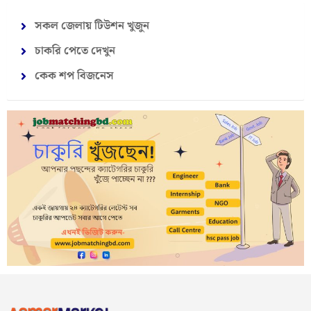
সকল জেলায় টিউশন খুজুন
চাকরি পেতে দেখুন
কেক শপ বিজনেস