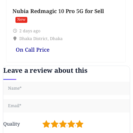
Nubia Redmagic 10 Pro 5G for Sell
New
2 days ago
Dhaka District
,
Dhaka
On Call Price
Leave a review about this
1
2
3
4
5
Quality