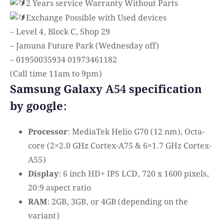
2 Years service Warranty Without Parts
Exchange Possible with Used devices
– Level 4, Block C, Shop 29
– Jamuna Future Park (Wednesday off)
– 01950035934 01973461182
(Call time 11am to 9pm)
Samsung Galaxy A54 specification
by google:
Processor
: MediaTek Helio G70 (12 nm), Octa-
core (2×2.0 GHz Cortex-A75 & 6×1.7 GHz Cortex-
A55)
Display
: 6 inch HD+ IPS LCD, 720 x 1600 pixels,
20:9 aspect ratio
RAM
: 2GB, 3GB, or 4GB (depending on the
variant)