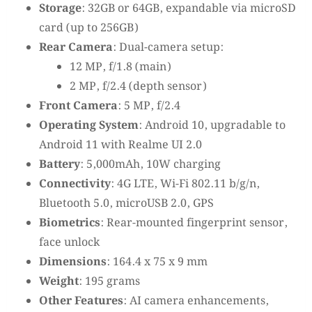
Storage
: 32GB or 64GB, expandable via microSD
card (up to 256GB)
Rear Camera
: Dual-camera setup:
12 MP, f/1.8 (main)
2 MP, f/2.4 (depth sensor)
Front Camera
: 5 MP, f/2.4
Operating System
: Android 10, upgradable to
Android 11 with Realme UI 2.0
Battery
: 5,000mAh, 10W charging
Connectivity
: 4G LTE, Wi-Fi 802.11 b/g/n,
Bluetooth 5.0, microUSB 2.0, GPS
Biometrics
: Rear-mounted fingerprint sensor,
face unlock
Dimensions
: 164.4 x 75 x 9 mm
Weight
: 195 grams
Other Features
: AI camera enhancements,