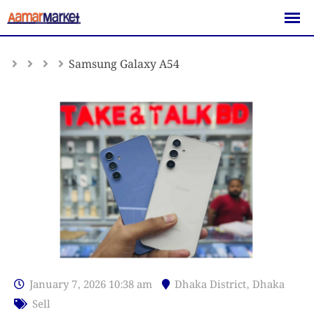
Skip
to
content
Samsung Galaxy A54
January 7, 2026 10:38 am
Dhaka District
,
Dhaka
Sell