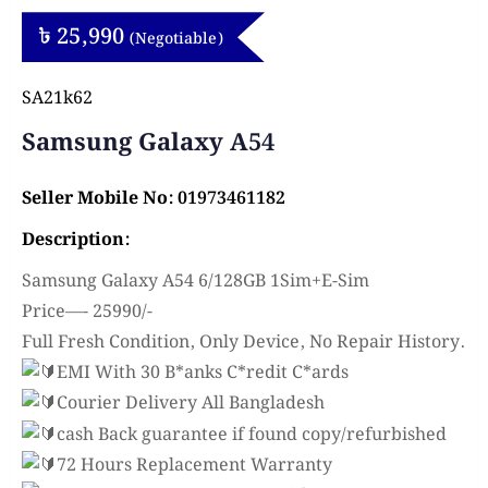
৳
25,990
(Negotiable)
SA21k62
Samsung Galaxy A54
Seller Mobile No: 01973461182
Description:
Samsung Galaxy A54 6/128GB 1Sim+E-Sim
Price—- 25990/-
Full Fresh Condition, Only Device, No Repair History.
EMI With 30 B*anks C*redit C*ards
Courier Delivery All Bangladesh
cash Back guarantee if found copy/refurbished
72 Hours Replacement Warranty