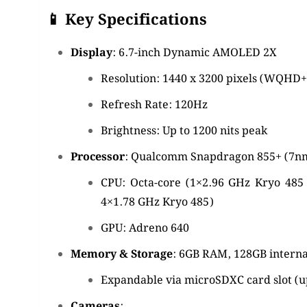
📱 Key Specifications
Display
:
6.7-inch Dynamic AMOLED 2X
Resolution:
1440 x 3200 pixels (WQHD+)
Refresh Rate:
120Hz
Brightness:
Up to 1200 nits peak
Processor
:
Qualcomm Snapdragon 855+ (7n
CPU:
Octa-core (1×2.96 GHz Kryo 485
4×1.78 GHz Kryo 485)
GPU:
Adreno 640
Memory & Storage
:
6GB RAM, 128GB interna
Expandable via microSDXC card slot (u
Cameras
: