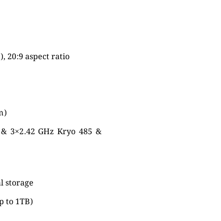
, 20:9 aspect ratio
m)
 & 3×2.42 GHz Kryo 485 &
l storage
p to 1TB)