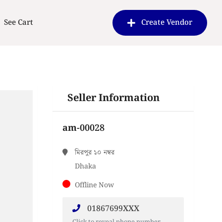
See Cart
Create Vendor
Seller Information
am-00028
মিরপুর ১০ নম্বর
Dhaka
Offline Now
01867699XXX