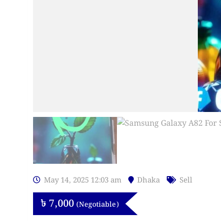
May 14, 2025 12:03 am
Dhaka
Sell
৳
7,000
(Negotiable)