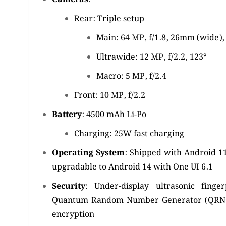
Rear:
Triple setup
Main: 64 MP, f/1.8, 26mm (wide),
Ultrawide: 12 MP, f/2.2, 123°
Macro: 5 MP, f/2.4
Front:
10 MP, f/2.2
Battery
:
4500 mAh Li-Po
Charging:
25W fast charging
Operating System
:
Shipped with Android 11
upgradable to Android 14 with One UI 6.1
Security
:
Under-display ultrasonic finge
Quantum Random Number Generator (QRNG)
encryption