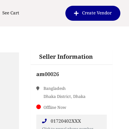
See Cart
Create Vendor
Seller Information
am00026
Bangladesh
Dhaka District, Dhaka
Offline Now
01720402XXX