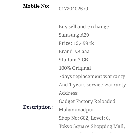
Mobile No:
01720402579
Buy sell and exchange.
Samsung A20
Price: 15,499 tk
Brand N8-aaa
SIuRam 3 GB
100
% Original
7days replacement warranty
And 1 years service warranty
Address:
Gadget Factory Reloaded
Description:
Mohammadpur
Shop No: 662, Level: 6,
Tokyo Square Shopping Mall,