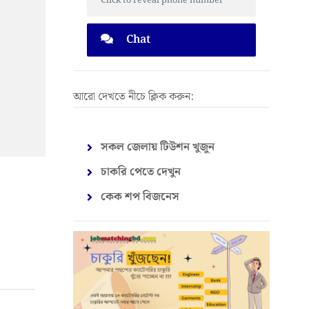
Click to reveal phone number
Chat
আরো দেখতে নীচে ক্লিক করুন:
সকল জেলায় টিউশন খুজুন
চাকরি পেতে দেখুন
কেক শপ বিজনেস