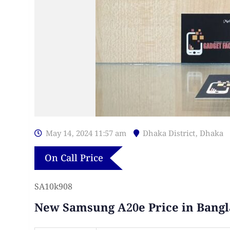
May 14, 2024 11:57 am
Dhaka District
,
Dhaka
On Call Price
SA10k908
New Samsung A20e Price in Bang