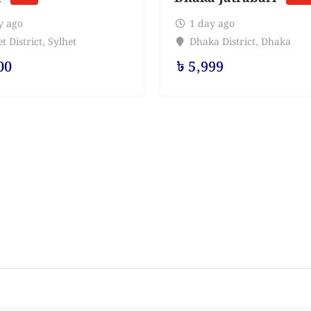
y ago
1 day ago
t District
,
Sylhet
Dhaka District
,
Dhaka
00
৳
5,999