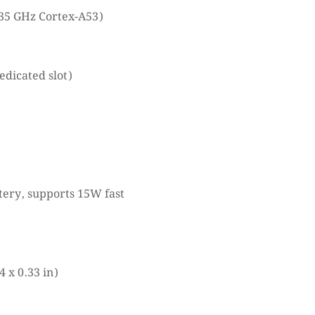
.35 GHz Cortex-A53)
dicated slot)
tery, supports 15W fast
 x 0.33 in)