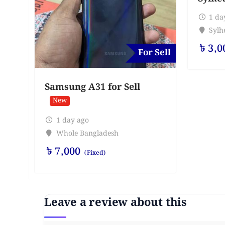
1 da
Sylhe
৳
3,0
For Sell
Samsung A31 for Sell
New
1 day ago
Whole Bangladesh
৳
7,000
(Fixed)
Leave a review about this