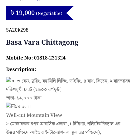
৳
19,000
(Negotiable)
SA20k298
Basa Vara Chittagong
Mobile No:
01818-231324
Description:
৩ বেড, ড্রয়িং, ফ্যামিলি লিভিং, ডাইনিং, ৪ বাথ, কিচেন, ২ বারান্দাসহ
দক্ষিণমুখী ফ্ল্যাট (১৬০০ বর্গফুট)।
ভাড়া- ১৯,০০০ টাকা।
৯ম তলা।
Well-cut Mountain View
> মোজাফফর নগর আবাসিক এলাকা, ( চিটাগাং পলিটেকনিক্যাল এর
উত্তর পশ্চিমে -সাইডার ইনটারন্যাশনাল স্কুল এর পশ্চিমে),