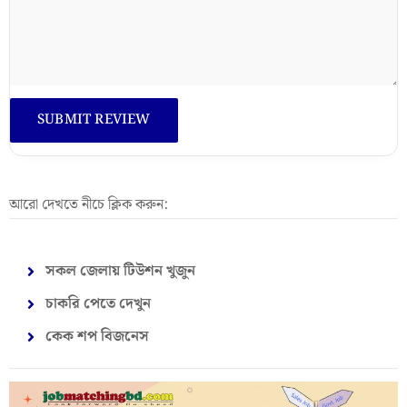
আরো দেখতে নীচে ক্লিক করুন:
সকল জেলায় টিউশন খুজুন
চাকরি পেতে দেখুন
কেক শপ বিজনেস