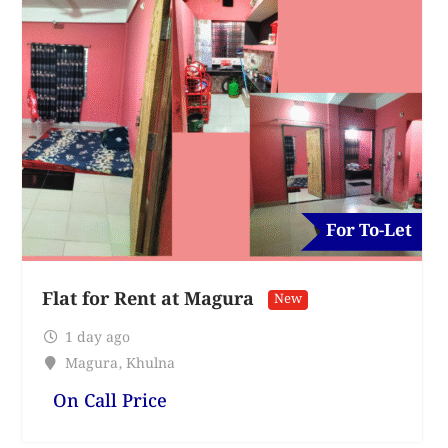
For To-Let
Flat for Rent at Magura
New
1 day ago
Magura
,
Khulna
On Call Price