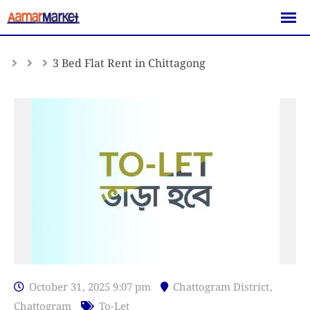
Skip
to
content
3 Bed Flat Rent in Chittagong
October 31, 2025 9:07 pm
Chattogram District
,
Chattogram
To-Let