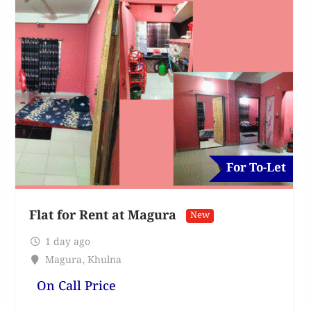
For To-Let
Flat for Rent at Magura
New
1 day ago
Magura
,
Khulna
On Call Price