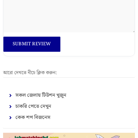
আরো দেখতে নীচে ক্লিক করুন:
সকল জেলায় টিউশন খুজুন
চাকরি পেতে দেখুন
কেক শপ বিজনেস