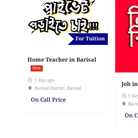
For Tuition
Home Teacher in Barisal
New
1 day ago
Job in
Barisal District
,
Barisal
1 da
On Call Price
Baris
On C