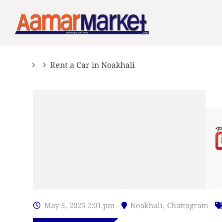
Skip
to
content
Rent a Car in Noakhali
May 5, 2025 2:01 pm
Noakhali
,
Chattogram