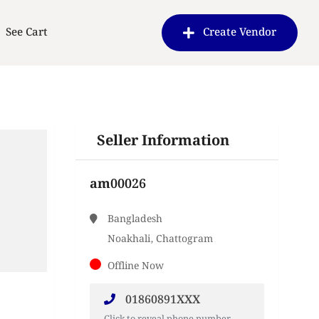
See Cart
Create Vendor
Seller Information
am00026
Bangladesh
Noakhali, Chattogram
Offline Now
01860891XXX