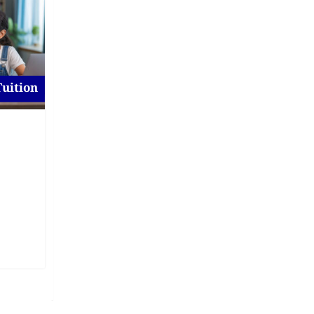
Tuition
For To-Let
Flat for Rent at Magura
New
1 day ago
Magura
,
Khulna
On Call Price