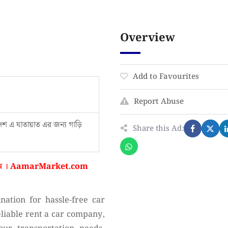
Overview
Add to Favourites
Report Abuse
াদেশ এ যাতায়াত এর জন্য গাড়ি
Share this Ad:
ন ।
AamarMarket.com
ation for hassle-free car
eliable rent a car company,