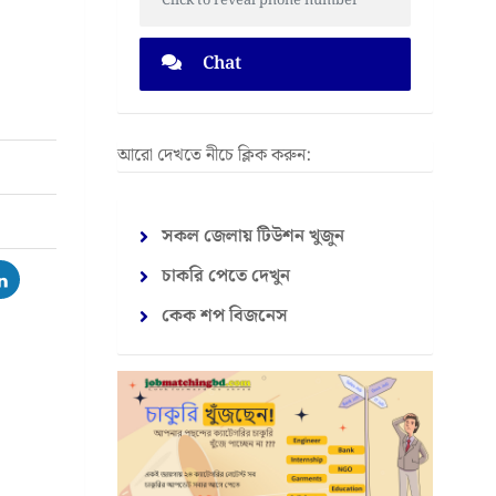
Click to reveal phone number
Chat
আরো দেখতে নীচে ক্লিক করুন:
সকল জেলায় টিউশন খুজুন
চাকরি পেতে দেখুন
কেক শপ বিজনেস