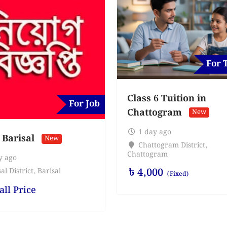
For 
Class 6 Tuition in
For Job
Chattogram
New
1 day ago
 Barisal
New
Chattogram District
,
Chattogram
y ago
৳
4,000
al District
,
Barisal
(Fixed)
all Price