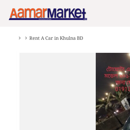
Skip
to
content
Rent A Car in Khulna BD