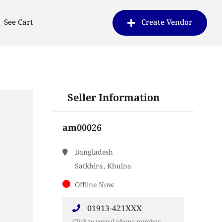
See Cart
Create Vendor
Seller Information
am00026
Bangladesh
Satkhira, Khulna
Offline Now
01913-421XXX