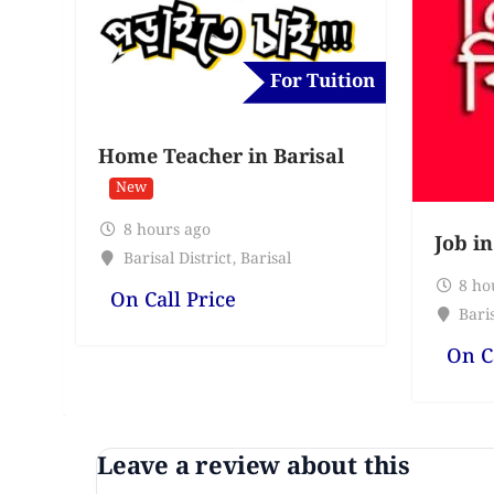
For Tuition
Home Teacher in Barisal
New
8 hours ago
Job in
Barisal District
,
Barisal
8 ho
On Call Price
Baris
On C
Leave a review about this