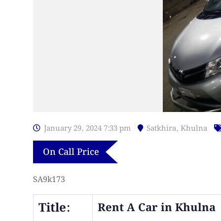
January 29, 2024 7:33 pm
Satkhira
,
Khulna
On Call Price
SA9k173
Title:
Rent A Car in Khulna