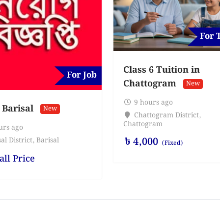
For 
Class 6 Tuition in
For Job
Chattogram
New
9 hours ago
 Barisal
New
Chattogram District
,
Chattogram
urs ago
৳
4,000
al District
,
Barisal
(Fixed)
all Price