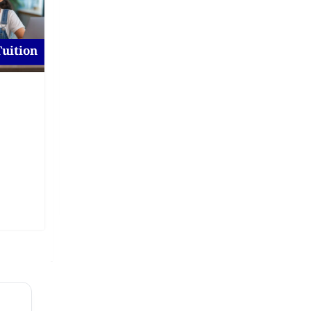
Tuition
For To-Let
Flat for Rent at Magura
New
9 hours ago
Magura
,
Khulna
On Call Price