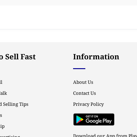
 Sell Fast
Information
l
About Us
Talk
Contact Us
 Selling Tips
Privacy Policy
ps
ip
Download our App from Play