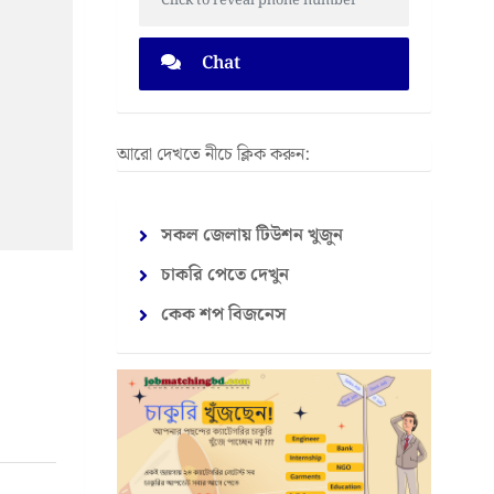
Click to reveal phone number
Chat
আরো দেখতে নীচে ক্লিক করুন:
সকল জেলায় টিউশন খুজুন
চাকরি পেতে দেখুন
কেক শপ বিজনেস