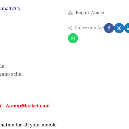
saha4234/
Report Abuse
Share this Ad:
le.
agano ache.
ন ।
AamarMarket.com
nation for all your mobile