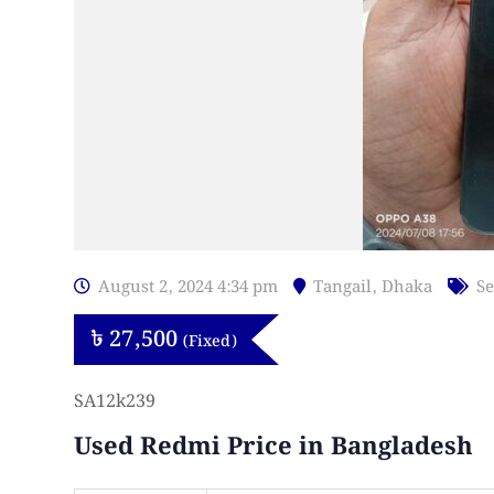
August 2, 2024 4:34 pm
Tangail
,
Dhaka
Se
৳
27,500
(Fixed)
SA12k239
Used Redmi Price in Bangladesh