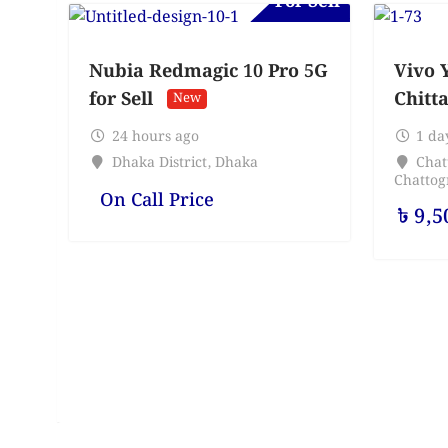
For Sell
Nubia Redmagic 10 Pro 5G
Vivo Y
for Sell
Chitt
New
24 hours ago
1 da
Dhaka District
,
Dhaka
Chat
Chatto
On Call Price
৳
9,5