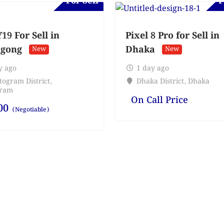
For Sell
F
19 For Sell in
Pixel 8 Pro for Sell in
agong
Dhaka
New
New
y ago
1 day ago
togram District
,
Dhaka District
,
Dhaka
gram
On Call Price
00
(Negotiable)