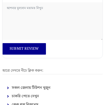
আরো দেখতে নীচে ক্লিক করুন:
সকল জেলায় টিউশন খুজুন
চাকরি পেতে দেখুন
কেক শপ বিজনেস