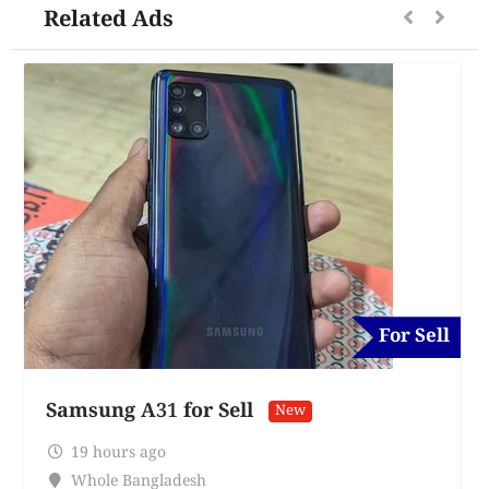
Related Ads
For Sell
Samsung A31 for Sell
New
19 hours ago
Whole Bangladesh