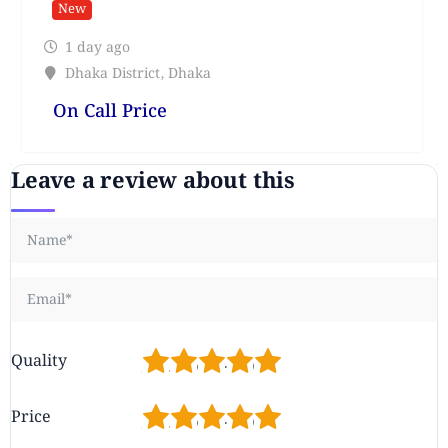
New
1 day ago
Dhaka District
,
Dhaka
On Call Price
Leave a review about this
1
2
3
4
5
Quality
1
2
3
4
5
Price