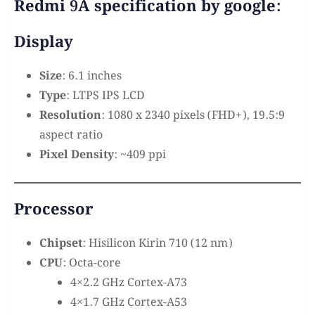
Redmi 9A specification by google:
Display
Size
: 6.1 inches
Type
: LTPS IPS LCD
Resolution
: 1080 x 2340 pixels (FHD+), 19.5:9
aspect ratio
Pixel Density
: ~409 ppi
Processor
Chipset
: Hisilicon Kirin 710 (12 nm)
CPU
: Octa-core
4×2.2 GHz Cortex-A73
4×1.7 GHz Cortex-A53