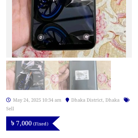
May 24, 2025 10:34 am
Dhaka District
,
Dhaka
Sell
৳
7,000
(Fixed)