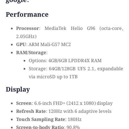
google:
Performance
Processor
: MediaTek Helio G96 (octa-core,
2.05GHz)
GPU
: ARM Mali-G57 MC2
RAM/Storage
:
Options: 4GB/6GB LPDDR4X RAM
Storage: 64GB/128GB UFS 2.1, expandable
via microSD up to 1TB
Display
Screen
: 6.6-inch FHD+ (2412 x 1080) display
Refresh Rate
: 120Hz with 6 adaptive levels
Touch Sampling Rate
: 180Hz
Screen-to-body Ratio
: 90.8%