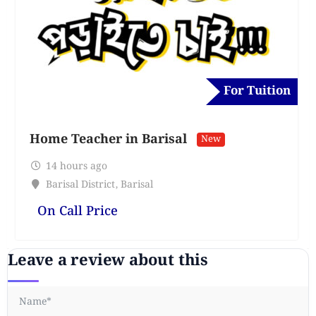
For Tuition
Home Teacher in Barisal
New
14 hours ago
Barisal District
,
Barisal
On Call Price
Leave a review about this