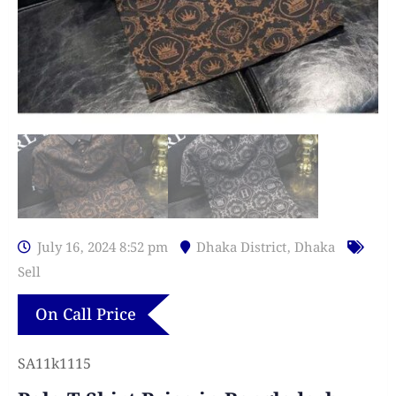
July 16, 2024 8:52 pm
Dhaka District
,
Dhaka
Sell
On Call Price
SA11k1115