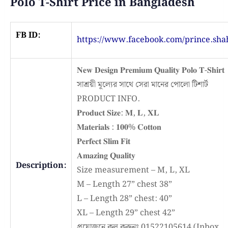
Polo T-Shirt Price in Bangladesh
FB ID:
https://www.facebook.com/prince.sha
𝐍𝐞𝐰 𝐃𝐞𝐬𝐢𝐠𝐧 𝐏𝐫𝐞𝐦𝐢𝐮𝐦 𝐐𝐮𝐚𝐥𝐢𝐭𝐲 𝐏𝐨𝐥𝐨 𝐓-𝐒𝐡𝐢𝐫𝐭
সাশ্রয়ী মূল্যের সাথে সেরা মানের পোলো টিশার্ট
PRODUCT INFO.
𝐏𝐫𝐨𝐝𝐮𝐜𝐭 𝐒𝐢𝐳𝐞: 𝐌, 𝐋, 𝐗𝐋
𝐌𝐚𝐭𝐞𝐫𝐢𝐚𝐥𝐬 : 𝟏𝟎𝟎% 𝐂𝐨𝐭𝐭𝐨𝐧
𝐏𝐞𝐫𝐟𝐞𝐜𝐭 𝐒𝐥𝐢𝐦 𝐅𝐢𝐭
𝐀𝐦𝐚𝐳𝐢𝐧𝐠 𝐐𝐮𝐚𝐥𝐢𝐭𝐲
Description:
Size measurement – M, L, XL
M – Length 27” chest 38”
L – Length 28” chest: 40”
XL – Length 29” chest 42”
প্রয়োজনে কল করুনঃ 01522105614 (Inbox