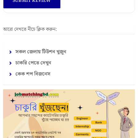
আরো দেখতে নীচে ক্লিক করুন:
সকল জেলায় টিউশন খুজুন
চাকরি পেতে দেখুন
কেক শপ বিজনেস