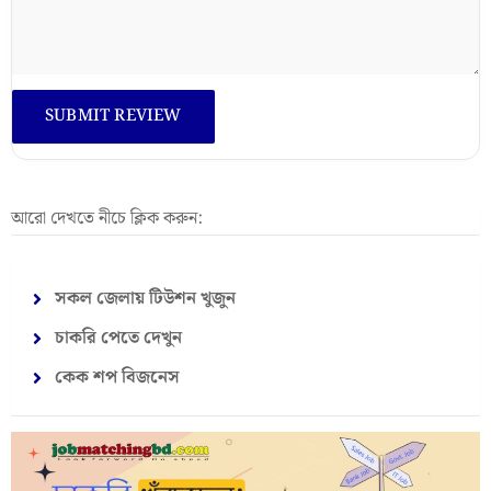
আরো দেখতে নীচে ক্লিক করুন:
সকল জেলায় টিউশন খুজুন
চাকরি পেতে দেখুন
কেক শপ বিজনেস