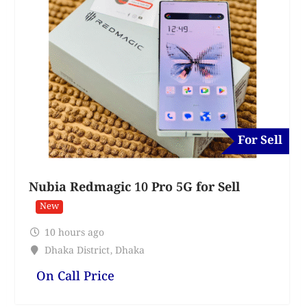
For Sell
Nubia Redmagic 10 Pro 5G for Sell
New
10 hours ago
Dhaka District
,
Dhaka
On Call Price