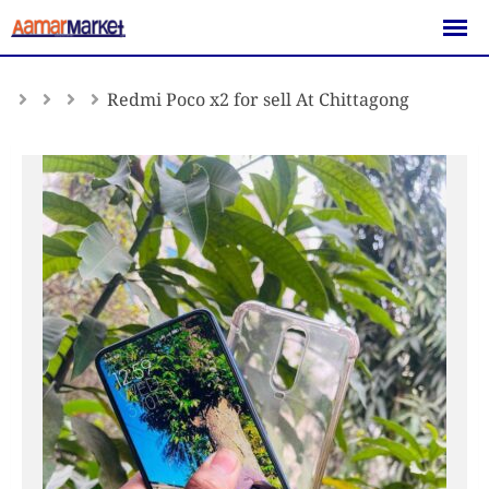
Skip
to
content
Redmi Poco x2 for sell At Chittagong