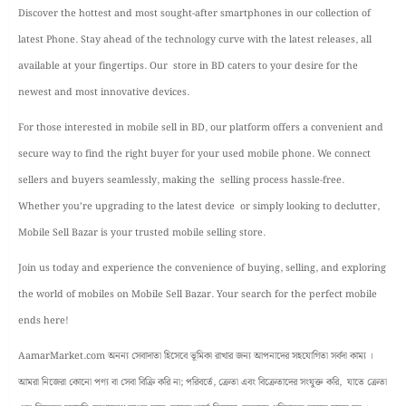
Discover the hottest and most sought-after smartphones in our collection of
latest Phone. Stay ahead of the technology curve with the latest releases, all
available at your fingertips. Our store in BD caters to your desire for the
newest and most innovative devices.
For those interested in mobile sell in BD, our platform offers a convenient and
secure way to find the right buyer for your used mobile phone. We connect
sellers and buyers seamlessly, making the selling process hassle-free.
Whether you’re upgrading to the latest device or simply looking to declutter,
Mobile Sell Bazar is your trusted mobile selling store.
Join us today and experience the convenience of buying, selling, and exploring
the world of mobiles on Mobile Sell Bazar. Your search for the perfect mobile
ends here!
AamarMarket.com অনন্য সেবাদাতা হিসেবে ভূমিকা রাখার জন্য আপনাদের সহযোগিতা সর্বদা কাম্য ।
আমরা নিজেরা কোনো পণ্য বা সেবা বিক্রি করি না; পরিবর্তে, ক্রেতা এবং বিক্রেতাদের সংযুক্ত করি, যাতে ক্রেতা