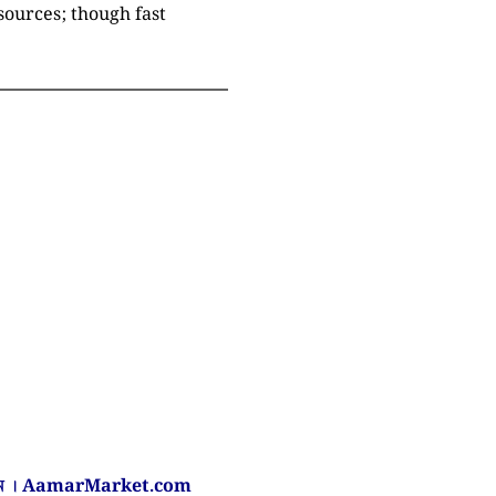
sources; though fast
ন ।
AamarMarket.com