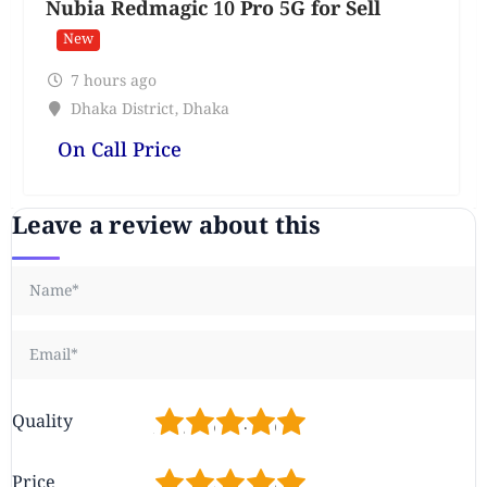
Nubia Redmagic 10 Pro 5G for Sell
New
7 hours ago
Dhaka District
,
Dhaka
On Call Price
Leave a review about this
1
2
3
4
5
Quality
1
2
3
4
5
Price