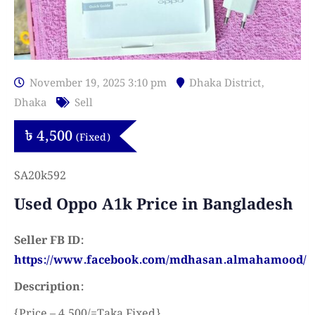
November 19, 2025 3:10 pm
Dhaka District
,
Dhaka
Sell
৳
4,500
(Fixed)
SA20k592
Used Oppo A1k Price in Bangladesh
Seller FB ID:
https://www.facebook.com/mdhasan.almahamood/
Description:
{Price – 4,500/=Taka Fixed}