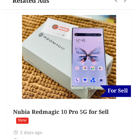
Related Ads
For Sell
Nubia Redmagic 10 Pro 5G for Sell
New
2 days ago