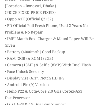
{Location – Bonossri, Dhaka}
{PRICE FIXED-PRICE FIXED}
• Oppo A1K (Official)(2+32)
• BD Official Full Fresh Phone, Used 2 Years No
Problem & No Repair
• IMEI Match Box, Charger & Maual Paper Will Be
Given
• Battery (4000mAh) Good Backup
• RAM (2GB) & ROM (32GB)
• Camera (13MP) & Selfie (8MP) With Duel Flash
• Face Unlock Security
• Display Size (6.1″) Notch HD IPS
• Android Pie (9) Version
• Helio P22 & Octa-Core 2.0 GHz Cortex-A53
Fast Processor
• OTG, GPS & 4G Duel Sim Support