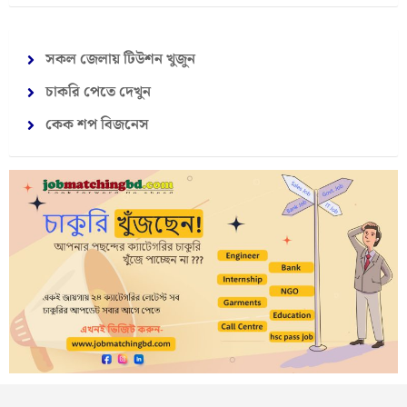
সকল জেলায় টিউশন খুজুন
চাকরি পেতে দেখুন
কেক শপ বিজনেস