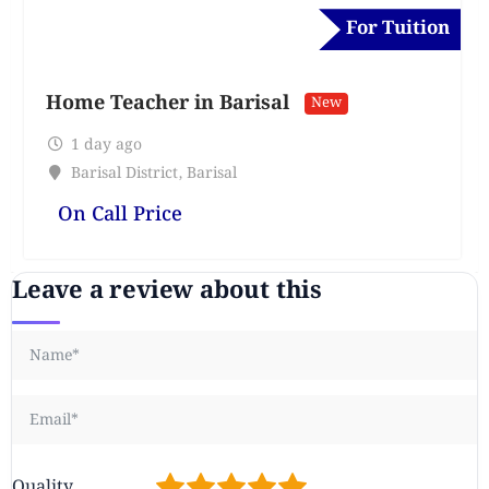
For Tuition
Home Teacher in Barisal
New
1 day ago
Barisal District
,
Barisal
On Call Price
Leave a review about this
1
2
3
4
5
Quality