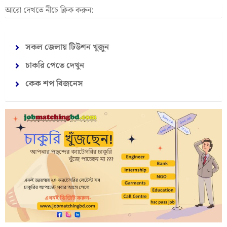
আরো দেখতে নীচে ক্লিক করুন:
সকল জেলায় টিউশন খুজুন
চাকরি পেতে দেখুন
কেক শপ বিজনেস