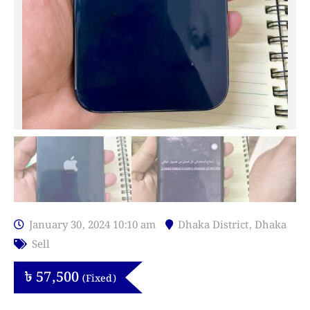
January 30, 2024 10:10 am
Dhaka District
,
Dhaka
Sell
৳
57,500
(Fixed)