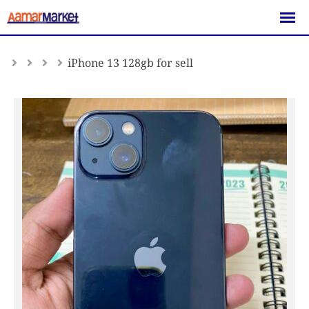
Skip
to
content
iPhone 13 128gb for sell