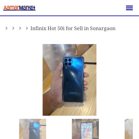
Skip
to
content
Infinix Hot 50i for Sell in Sonargaon