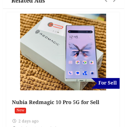
Related Ads
For Sell
Nubia Redmagic 10 Pro 5G for Sell
New
2 days ago