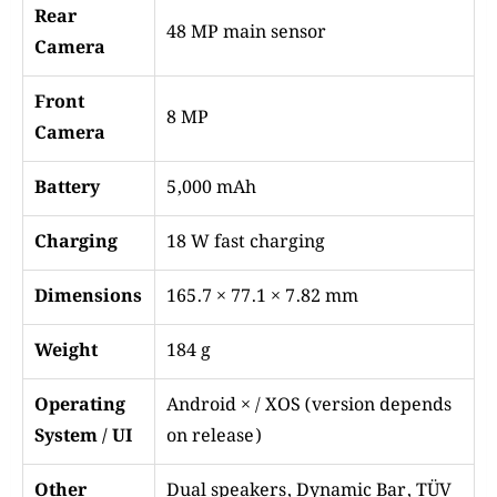
Rear
48 MP main sensor
Camera
Front
8 MP
Camera
Battery
5,000 mAh
Charging
18 W fast charging
Dimensions
165.7 × 77.1 × 7.82 mm
Weight
184 g
Operating
Android × / XOS (version depends
System / UI
on release)
Other
Dual speakers, Dynamic Bar, TÜV