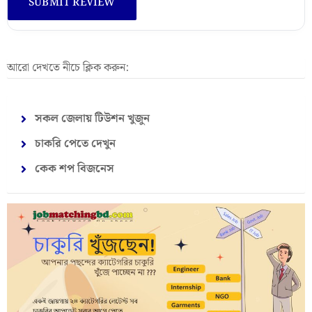
আরো দেখতে নীচে ক্লিক করুন:
সকল জেলায় টিউশন খুজুন
চাকরি পেতে দেখুন
কেক শপ বিজনেস