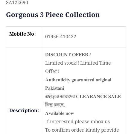
SA12k690
Gorgeous 3 Piece Collection
Mobile No:
01956-410422
𝐃𝐈𝐒𝐂𝐎𝐔𝐍𝐓 𝐎𝐅𝐅𝐄𝐑 !
Limited stock!! Limited Time
Offer!
𝐀𝐮𝐭𝐡𝐞𝐧𝐭𝐢𝐜𝐢𝐭𝐲 𝐠𝐮𝐚𝐫𝐚𝐧𝐭𝐞𝐞𝐝 𝐨𝐫𝐢𝐠𝐢𝐧𝐚𝐥
𝐏𝐚𝐤𝐢𝐬𝐭𝐚𝐧𝐢
এছাড়াও আমাদের 𝐂𝐋𝐄𝐀𝐑𝐀𝐍𝐂𝐄 𝐒𝐀𝐋𝐄
কিন্তু চলছে.
Description:
𝐀𝐯𝐚𝐢𝐥𝐚𝐛𝐥𝐞 𝐧𝐨𝐰
If interested please inbox us
To confirm order kindly provide