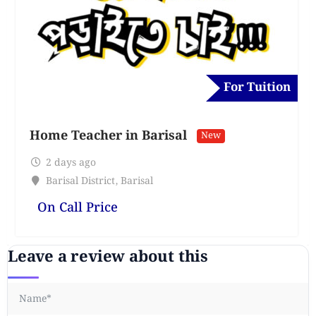
For Tuition
Home Teacher in Barisal
New
2 days ago
Barisal District
,
Barisal
On Call Price
Leave a review about this