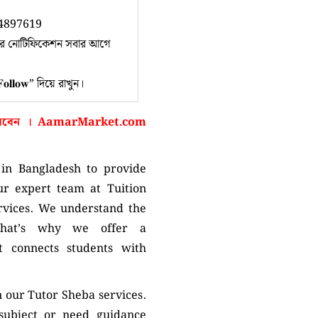
 01734897619
নের নোটিফিকেশন সবার আগে
“𝐅𝐨𝐥𝐥𝐨𝐰” দিয়ে রাখুন।
করবেন ।
AamarMarket.com
in Bangladesh to provide
ur expert team at Tuition
ervices. We understand the
 that’s why we offer a
 connects students with
n our Tutor Sheba services.
 subject or need guidance