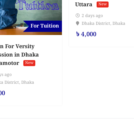
Uttara
New
2 days ago
Dhaka District
,
Dhaka
For Tuition
৳
4,000
n For Versity
sion in Dhaka
amotor
New
ys ago
a District
,
Dhaka
00