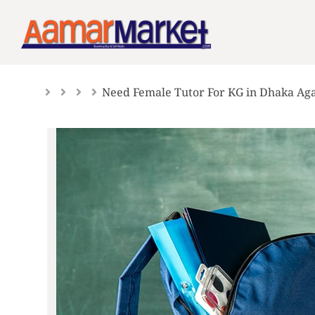
Skip
to
content
Need Female Tutor For KG in Dhaka Ag