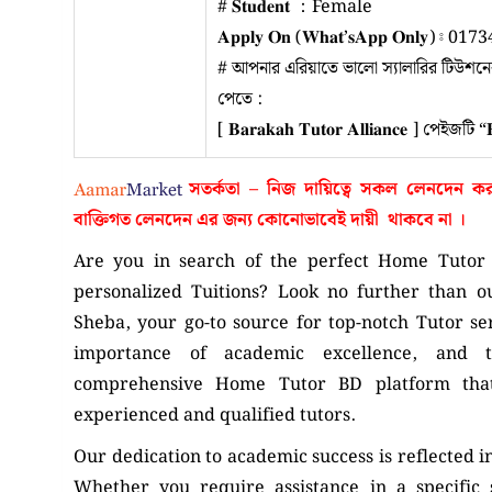
# 𝐒𝐭𝐮𝐝𝐞𝐧𝐭 ：Female
𝐀𝐩𝐩𝐥𝐲 𝐎𝐧 (𝐖𝐡𝐚𝐭’𝐬𝐀𝐩𝐩 𝐎𝐧𝐥𝐲) ⦂
# আপনার এরিয়াতে ভালো স্যালারির টিউশ
পেতে :
[ 𝐁𝐚𝐫𝐚𝐤𝐚𝐡 𝐓𝐮𝐭𝐨𝐫 𝐀𝐥𝐥𝐢𝐚𝐧𝐜𝐞 ] পেইজটি 
সতর্কতা – নিজ দায়িত্বে সকল লেনদেন 
বাক্তিগত লেনদেন এর জন্য কোনোভাবেই
দায়ী থাকবে না
।
Are you in search of the perfect Home Tutor 
personalized Tuitions? Look no further than o
Sheba, your go-to source for top-notch Tutor s
importance of academic excellence, and
comprehensive Home Tutor BD platform that
experienced and qualified tutors.
Our dedication to academic success is reflected i
Whether you require assistance in a specific