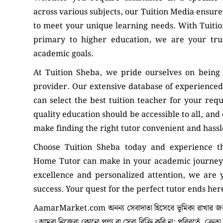
across various subjects, our Tuition Media ensures
to meet your unique learning needs. With Tuiti
primary to higher education, we are your tru
academic goals.
At Tuition Sheba, we pride ourselves on being 
provider. Our extensive database of experienced
can select the best tuition teacher for your req
quality education should be accessible to all, and
make finding the right tutor convenient and hassl
Choose Tuition Sheba today and experience th
Home Tutor can make in your academic journey
excellence and personalized attention, we are
success. Your quest for the perfect tutor ends her
AamarMarket.com অনন্য সেবাদাতা হিসেবে ভূমিকা রাখার জন্য
। আমরা নিজেরা কোনো পণ্য বা সেবা বিক্রি করি না; পরিবর্তে, ক্রেত