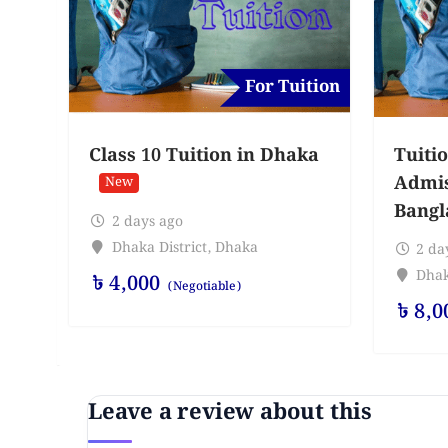
For Tuition
Class 10 Tuition in Dhaka
Tuitio
Admis
New
Bangl
2 days ago
Dhaka District
,
Dhaka
2 da
Dhak
৳
4,000
(Negotiable)
৳
8,0
Leave a review about this