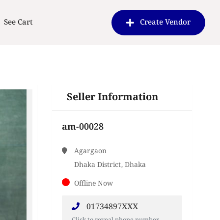
See Cart
Create Vendor
Seller Information
am-00028
Agargaon
Dhaka District, Dhaka
Offline Now
01734897XXX