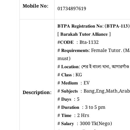
Mobile No:
01734897619
𝐁𝐓𝐏𝐀 𝐑𝐞𝐠𝐢𝐬𝐭𝐫𝐚𝐭𝐢𝐨𝐧 𝐍𝐨: (𝐁𝐓𝐏𝐀-𝟏𝟏𝟑)
[ 𝐁𝐚𝐫𝐚𝐤𝐚𝐡 𝐓𝐮𝐭𝐨𝐫 𝐀𝐥𝐥𝐢𝐚𝐧𝐜𝐞 ]
#𝐂𝐎𝐃𝐄 ：Bta-1132
# 𝐑𝐞𝐪𝐮𝐢𝐫𝐞𝐦𝐞𝐧𝐭𝐬: Female Tut
must)
# 𝐋𝐨𝐜𝐚𝐭𝐢𝐨𝐧: শের ই বাংলা থানা, আগারগাঁও
# 𝐂𝐥𝐚𝐬𝐬 : KG
# 𝐌𝐞𝐝𝐢𝐮𝐦 ：EV
# 𝐒𝐮𝐛𝐣𝐞𝐜𝐭𝐬 ：Bang,Eng,Math,Arab
Description:
# 𝐃𝐚𝐲𝐬 ：5
# 𝐃𝐮𝐫𝐚𝐭𝐢𝐨𝐧 ：3 to 5 pm
# 𝐓𝐢𝐦𝐞 ：2 Hrs
# 𝐒𝐚𝐥𝐚𝐫𝐲 ：3000 Tk(Nego)