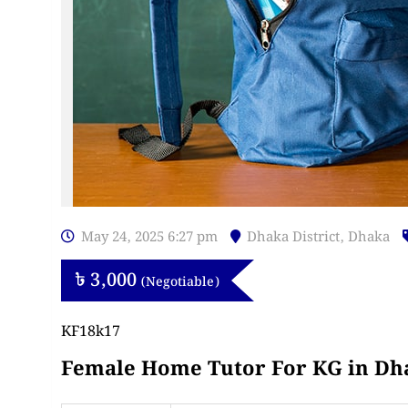
May 24, 2025 6:27 pm
Dhaka District
,
Dhaka
৳
3,000
(Negotiable)
KF18k17
Female Home Tutor For KG in Dh