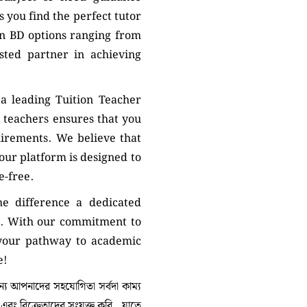
 you find the perfect tutor
on BD options ranging from
sted partner in achieving
a leading Tuition Teacher
 teachers ensures that you
uirements. We believe that
 our platform is designed to
e-free.
e difference a dedicated
. With our commitment to
 your pathway to academic
e!
 আপনাদের সহযোগিতা সর্বদা কাম্য
া এবং বিক্রেতাদের সংযুক্ত করি, যাতে