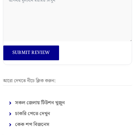
আরো দেখতে নীচে ক্লিক করুন:
সকল জেলায় টিউশন খুজুন
চাকরি পেতে দেখুন
কেক শপ বিজনেস