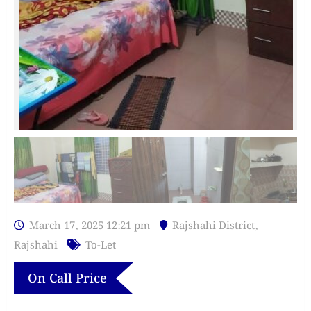
March 17, 2025 12:21 pm
Rajshahi District
,
Rajshahi
To-Let
On Call Price