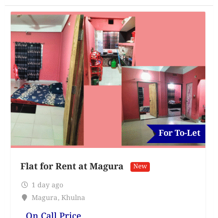
For To-Let
Flat for Rent at Magura
New
1 day ago
Magura
,
Khulna
On Call Price