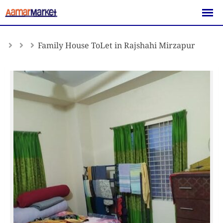
Skip
to
content
Family House ToLet in Rajshahi Mirzapur