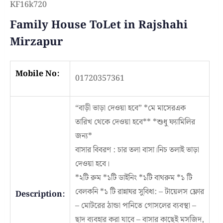
KF16k720
Family House ToLet in Rajshahi
Mirzapur
Mobile No:
01720357361
“বাড়ী ভাড়া দেওয়া হবে” *মে মাসেরএক
তারিখ থেকে দেওয়া হবে** *শুধু ফ্যামিলির
জন্য*
বাসার বিবরণ : চার তলা বাসা।নিচ তলাই ভাড়া
দেওয়া হবে।
*২টি রুম *১টি ডাইনিং *১টি বাথরুম *১ টি
বেলকনি *১ টি রান্নাঘর সুবিধা: – টায়েলস ফ্লোর
Description:
– মোটরের ঠান্ডা পানিতে গোসলের ব্যবস্থা –
ছাদ ব্যবহার করা যাবে – বাসার কাছেই মসজিদ,