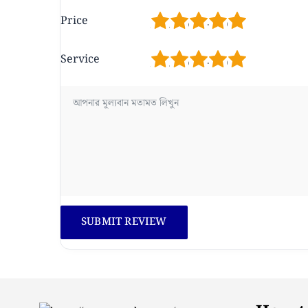
1
2
3
4
5
Price
1
2
3
4
5
Service