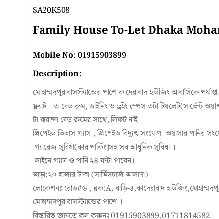
SA20K508
Family House To-Let Dhaka Mo
Mobile No: 01915903899
Description:
মোহাম্মদপুর বাসস্ট্যান্ডের পাশে কাদেরাবাদ হাউজিং আবাসিকে পর্
ফ্ল্যাট । ৩ বেড রুম, ডাইনিং ও ড্রইং স্পেস ৩টা টয়লেট(সার্ভেন্ট ওয়া
টা বারান্দা বেড রুমের সাথে, লিফট নাই ।
প্রিপেইড তিতাস গ্যাস , প্রিপেইড বিদ্যুৎ সংযোগ ওয়াসার পানির সংযো
গ্যারেজ সুবিধা(কার পার্কিং)সহ সব আধুনিক সুবিধা ।
লাইনে গ্যাস ও পানি ২৪ ঘণ্টা পাবেন।
ভাড়া:২০ হাজার টাকা (সার্ভিসচার্জ আলাদা)
লোকেশনঃ রোড#৬ , ব্লক:A, বাড়ি-৪,কাদেরাবাদ হাউজিং,মোহাম্ম
মোহাম্মদপুর বাসস্ট্যান্ডের পাশে ।
বিস্তারিত জানতে কল করুনঃ 01915903899,01711814582