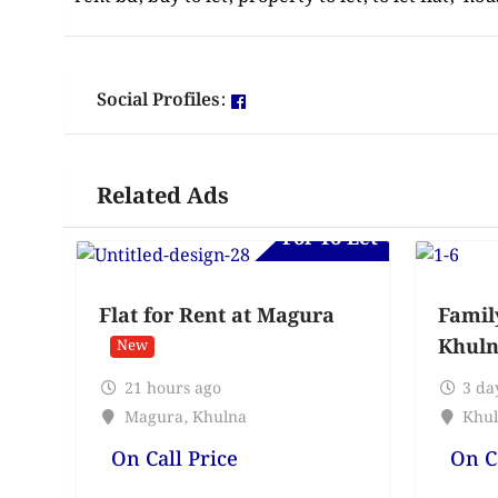
Social Profiles:
Related Ads
For To-Let
Flat for Rent at Magura
Famil
Khuln
New
21 hours ago
3 da
Magura
,
Khulna
Khul
On Call Price
On C