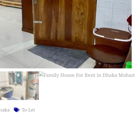
haka
To-Let