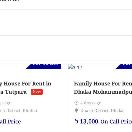
For To-Let
For
y House For Rent in
Family House For Ren
a Tutpara
Dhaka Mohammadpu
New
ys ago
4 days ago
na District
,
Khulna
Dhaka District
,
Dhaka
৳
13,000
all Price
On Call Pric