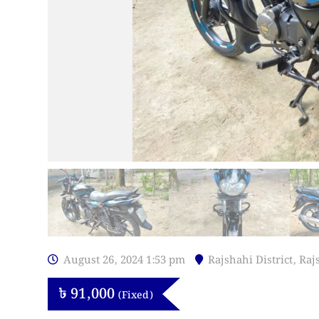
August 26, 2024 1:53 pm
Rajshahi District
,
Raj
৳
91,000
(Fixed)