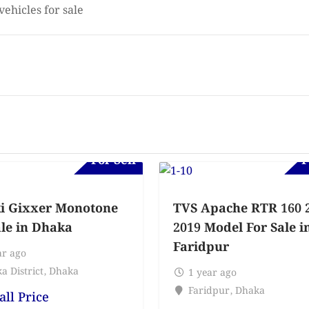
vehicles for sale
For Sell
F
i Gixxer Monotone
TVS Apache RTR 160 
ale in Dhaka
2019 Model For Sale i
Faridpur
ar ago
a District
,
Dhaka
1 year ago
Faridpur
,
Dhaka
all Price