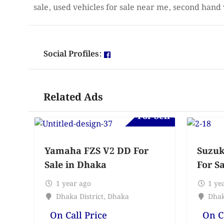
sale, used vehicles for sale near me, second hand 
Social Profiles:
Related Ads
For Sell
Yamaha FZS V2 DD For
Suzuk
Sale in Dhaka
For S
1 year ago
1 ye
Dhaka District
,
Dhaka
Dhak
On Call Price
On C