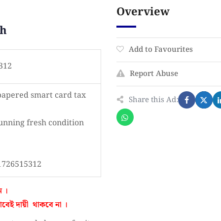
Overview
sh
Add to Favourites
312
Report Abuse
papered smart card tax
Share this Ad:
running fresh condition
01726515312
ন ।
ভাবেই
দায়ী থাকবে না
।