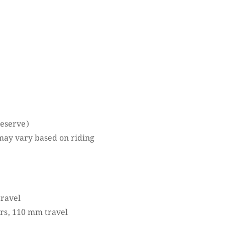
 reserve)
may vary based on riding
travel
rs, 110 mm travel