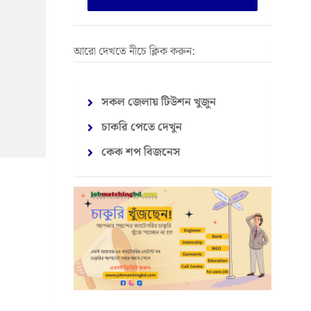
আরো দেখতে নীচে ক্লিক করুন:
সকল জেলায় টিউশন খুজুন
চাকরি পেতে দেখুন
কেক শপ বিজনেস