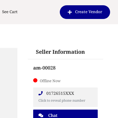
See Cart
Create Vendor
Seller Information
am-00028
Offline Now
01726515XXX
Click to reveal phone number
Chat