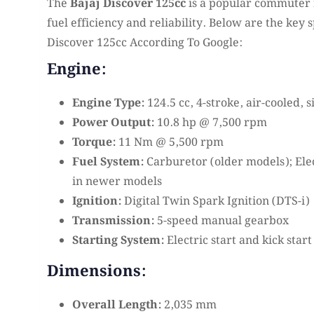
The
Bajaj Discover 125cc
is a popular commuter 
fuel efficiency and reliability. Below are the key s
Discover 125cc According To Google:
Engine:
Engine Type:
124.5 cc, 4-stroke, air-cooled, 
Power Output:
10.8 hp @ 7,500 rpm
Torque:
11 Nm @ 5,500 rpm
Fuel System:
Carburetor (older models); Elec
in newer models
Ignition:
Digital Twin Spark Ignition (DTS-i)
Transmission:
5-speed manual gearbox
Starting System:
Electric start and kick start
Dimensions:
Overall Length:
2,035 mm