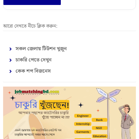
আরো দেখতে নীচে ক্লিক করুন:
সকল জেলায় টিউশন খুজুন
চাকরি পেতে দেখুন
কেক শপ বিজনেস