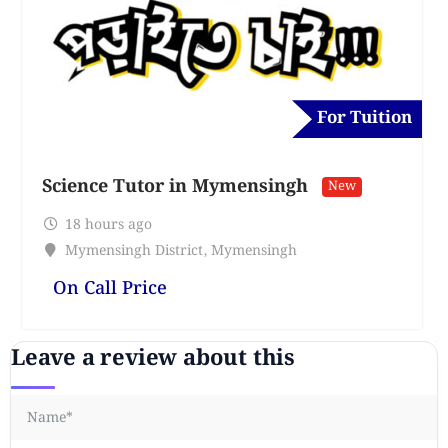
For Tuition
Science Tutor in Mymensingh
New
18 hours ago
Mymensingh District
,
Mymensingh
On Call Price
Leave a review about this