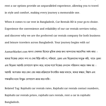
rent a car options provide an unparalleled experience, allowing you to travel
in style and comfort, making every journey a memorable one.
When it comes to car rent in Bangladesh, Car Rentals BD is your go-to choice.
Experience the convenience and reliability of our car rentals services today,
and discover why we are the preferred car rentals company for both business
and leisure travelers across Bangladesh. Your journey begins with us!
AamarMarket.com অনন্য সেবাদাতা হিসেবে ভূমিকা রাখার জন্য আপনাদের সহযোগিতা সর্বদা কাম্য ।
আমরা নিজেরা কোনো পণ্য বা সেবা বিক্রি করি না; পরিবর্তে, ক্রেতা এবং বিক্রেতাদের সংযুক্ত করি, যাতে ক্রেতা
এবং বিক্রেতা সরাসরি যোগাযোগ স্থাপন করে; তাদের শর্তে নিজেরা লেনদেন পরিচালনা করতে সক্ষম হয় ।
সরাসরি অংশগ্রহন করে কেনা বেচা করার প্রক্রিয়াকে উৎসাহিত করার মাধ্যমে, আমরা স্বচ্ছতা, বিশ্বাস এবং
পক্ষগুলির মধ্যে উন্মুক্ত যোগাযোগ প্রচার করে থাকি।
Related Tag: Rajshahi car rentals rates, Rajshahi car rentals contact numbers,
Rajshahi car rentals prices, rajshahi cars rentals, rent a car in rajshahi
Bangladesh.