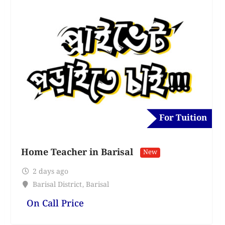
For Tuition
Home Teacher in Barisal
New
2 days ago
Barisal District
,
Barisal
On Call Price