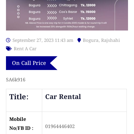
September 27, 2023 11:43 am
Bogura
,
Rajshahi
Rent A Car
On Call Price
SA6k916
Title:
Car Rental
Mobile
01964446402
No/FB ID :