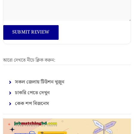
আরো দেখতে নীচে ক্লিক করুন:
সকল জেলায় টিউশন খুজুন
চাকরি পেতে দেখুন
কেক শপ বিজনেস