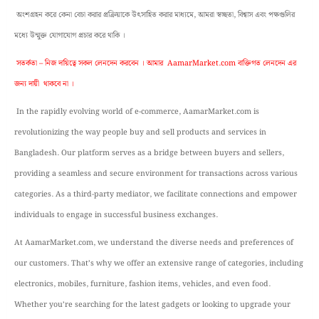
অংশগ্রহন করে কেনা বেচা করার প্রক্রিয়াকে উৎসাহিত করার মাধ্যমে, আমরা স্বচ্ছতা, বিশ্বাস এবং পক্ষগুলির
মধ্যে উন্মুক্ত যোগাযোগ প্রচার করে থাকি ।
সতর্কতা – নিজ দায়িত্বে সকল লেনদেন করবেন । আমার AamarMarket.com বাক্তিগত লেনদেন এর
জন্য দায়ী থাকবে না ।
In the rapidly evolving world of e-commerce, AamarMarket.com is
revolutionizing the way people buy and sell products and services in
Bangladesh. Our platform serves as a bridge between buyers and sellers,
providing a seamless and secure environment for transactions across various
categories. As a third-party mediator, we facilitate connections and empower
individuals to engage in successful business exchanges.
At AamarMarket.com, we understand the diverse needs and preferences of
our customers. That’s why we offer an extensive range of categories, including
electronics, mobiles, furniture, fashion items, vehicles, and even food.
Whether you’re searching for the latest gadgets or looking to upgrade your