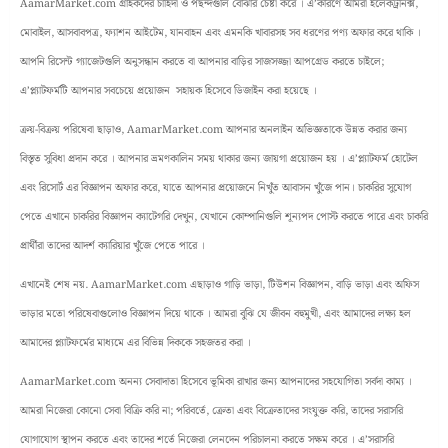
AamarMarket.com গ্রাহকদের চাহিদা ও পছন্দগুলি বোঝার চেষ্টা করে । এ’কারণে আমরা ইলেকট্রনিক্স,
মোবাইল, আসবাবপত্র, ফ্যাশন আইটেম, যানবাহন এবং এমনকি খাবারসহ সব ধরণের পণ্য অফার করে থাকি ।
আপনি রিসেন্ট গ্যাজেটগুলি অনুসন্ধান করতে বা আপনার বাড়ির সাজসজ্জা আপগ্রেড করতে চাইলে;
এ’প্ল্যাটফর্মটি আপনার সবচেয়ে প্রয়োজন সহায়ক হিসেবে ডিজাইন করা হয়েছে ।
ক্রয়-বিক্রয় পরিষেবা ছাড়াও, AamarMarket.com আপনার অনলাইন অভিজ্ঞতাকে উন্নত করার জন্য
বিস্তৃত সুবিধা প্রদান করে । আপনার ভ্রমণকালিন সময় থাকার জন্য জায়গা প্রয়োজন হয় । এ’প্ল্যাটফর্ম হোটেল
এবং রিসোর্ট এর বিজ্ঞাপন অফার করে, যাতে আপনার প্রয়োজনে নিখুঁত আবাসন খুঁজে পান। চাকরির সুযোগ
পেতে এখানে চাকরির বিজ্ঞাপন ক্যাটেগরি দেখুন, যেখানে কোম্পানিগুলি শূন্যপদ পোস্ট করতে পারে এবং চাকরি
প্রার্থীরা তাদের আদর্শ ক্যারিয়ার খুঁজে পেতে পারে ।
এখানেই শেষ নয়. AamarMarket.com এছাড়াও গাড়ি ভাড়া, টিউশন বিজ্ঞাপন, বাড়ি ভাড়া এবং অফিস
ভাড়ার মতো পরিষেবাগুলোও বিজ্ঞাপন দিয়ে থাকে । আমরা বুঝি যে জীবন বহুমুখী, এবং আমাদের লক্ষ্য হল
আমাদের প্ল্যাটফর্মের মাধ্যমে এর বিভিন্ন দিককে সহজতর করা ।
AamarMarket.com অনন্য সেবাদাতা হিসেবে ভূমিকা রাখার জন্য আপনাদের সহযোগিতা সর্বদা কাম্য ।
আমরা নিজেরা কোনো সেবা বিক্রি করি না; পরিবর্তে, ক্রেতা এবং বিক্রেতাদের সংযুক্ত করি, তাদের সরাসরি
যোগাযোগ স্থাপন করতে এবং তাদের শর্তে নিজেরা লেনদেন পরিচালনা করতে সক্ষম করে । এ’সরাসরি