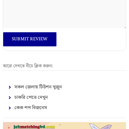
আরো দেখতে নীচে ক্লিক করুন:
সকল জেলায় টিউশন খুজুন
চাকরি পেতে দেখুন
কেক শপ বিজনেস