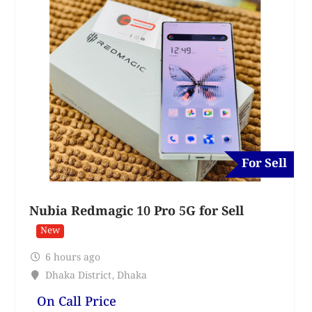
For Sell
Nubia Redmagic 10 Pro 5G for Sell
New
6 hours ago
Dhaka District
,
Dhaka
On Call Price