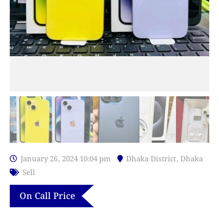
January 26, 2024 10:04 pm
Dhaka District
,
Dhaka
Sell
On Call Price