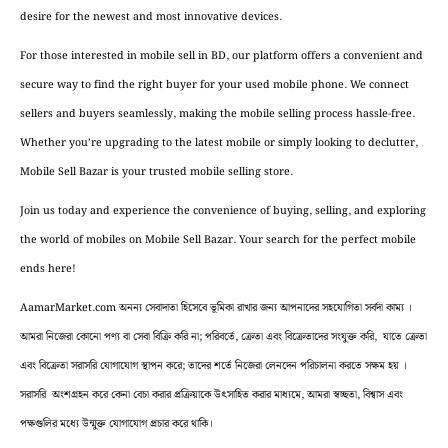
desire for the newest and most innovative devices.
For those interested in mobile sell in BD, our platform offers a convenient and
secure way to find the right buyer for your used mobile phone. We connect
sellers and buyers seamlessly, making the mobile selling process hassle-free.
Whether you’re upgrading to the latest mobile or simply looking to declutter,
Mobile Sell Bazar is your trusted mobile selling store.
Join us today and experience the convenience of buying, selling, and exploring
the world of mobiles on Mobile Sell Bazar. Your search for the perfect mobile
ends here!
AamarMarket.com অনন্য সেবাদাতা হিসেবে ভূমিকা রাখার জন্য আপনাদের সহযোগিতা সর্বদা কাম্য ।
আমরা নিজেরা কোনো পণ্য বা সেবা বিক্রি করি না; পরিবর্তে, ক্রেতা এবং বিক্রেতাদের সংযুক্ত করি, যাতে ক্রেতা
এবং বিক্রেতা সরাসরি যোগাযোগ স্থাপন করে; তাদের শর্তে নিজেরা লেনদেন পরিচালনা করতে সক্ষম হয় ।
সরাসরি অংশগ্রহন করে কেনা বেচা করার প্রক্রিয়াকে উৎসাহিত করার মাধ্যমে, আমরা স্বচ্ছতা, বিশ্বাস এবং
পক্ষগুলির মধ্যে উন্মুক্ত যোগাযোগ প্রচার করে থাকি।