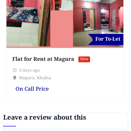
For To-Let
Flat for Rent at Magura
New
3 days ago
Magura
,
Khulna
On Call Price
Leave a review about this