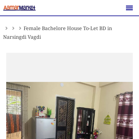
Skip
to
content
Female Bachelore House To-Let BD in
Narsingdi Vagdi