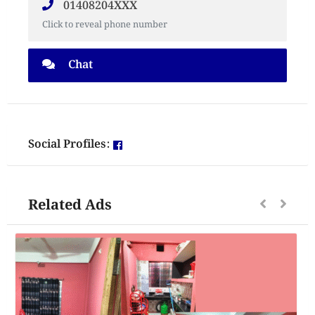
01408204XXX
Click to reveal phone number
Chat
Social Profiles:
Related Ads