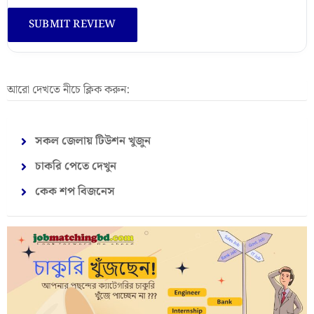
আরো দেখতে নীচে ক্লিক করুন:
সকল জেলায় টিউশন খুজুন
চাকরি পেতে দেখুন
কেক শপ বিজনেস