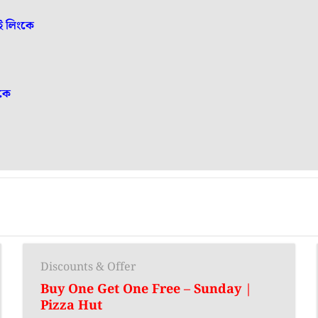
ই লিংকে
কে
Discounts & Offer
Buy One Get One Free – Sunday |
Pizza Hut