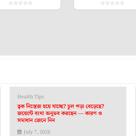
0
0
out
out
of
of
5
5
Health Tips
ত্বক নিস্তেজ হয়ে যাচ্ছে? চুল পড়া বেড়েছে?
জয়েন্টে ব্যথা অনুভব করছেন — কারণ ও
সমাধান জেনে নিন
July 7, 2026