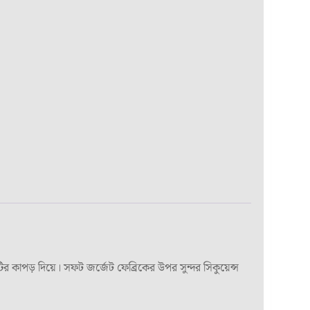
পড় দিয়ে। সফট জর্জেট ফেব্রিকের উপর সুন্দর সিকুয়েন্স