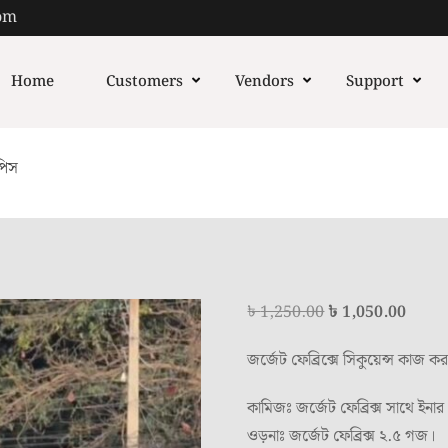
om
Home
Customers
Vendors
Support
পিস
Original
Curr
৳
1,250.00
৳
1,050.00
price
price
জর্জেট ফেব্রিক্সে সিকুয়েন্স কাজ ক
was:
is:
৳ 1,250.00.
৳ 1,0
কামিজঃ জর্জেট ফেব্রিক্স সাথে ইনার
ওড়নাঃ জর্জেট ফেব্রিক্স ২.৫ গজ।