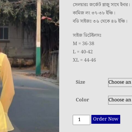
সেলয়ারঃ জর্জেট প্লাজু সাথে ইনার।
কামিজ লং ৩৭-৩৮ ইঞ্চি।
বডি সাইজঃ ৩৬ থেকে ৪৬ ইঞ্চি।
সাইজ ডিটেইলসঃ
M = 36-38
L = 40-42
XL = 44-46
Size
Color
Georgette
Order Now
Trendy