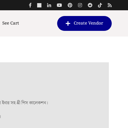
See Cart
Create Vendor
ent
রা ইনার সহ থ্রী পিস কালেকশন।
50.00.
।