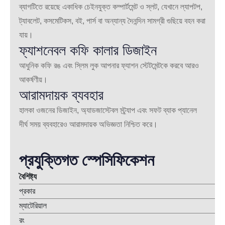
ব্যাগটিতে রয়েছে একাধিক চেইনযুক্ত কম্পার্টমেন্ট ও স্লট, যেখানে ল্যাপটপ,
ট্যাবলেট, কসমেটিকস, বই, পার্স বা অন্যান্য দৈনন্দিন সামগ্রী গুছিয়ে বহন করা
যায়।
ফ্যাশনেবল কফি কালার ডিজাইন
আধুনিক কফি রঙ এবং স্লিম লুক আপনার ফ্যাশন স্টেটমেন্টকে করবে আরও
আকর্ষণীয়।
আরামদায়ক ব্যবহার
হালকা ওজনের ডিজাইন, অ্যাডজাস্টেবল স্ট্র্যাপ এবং সফট ব্যাক প্যানেল
দীর্ঘ সময় ব্যবহারেও আরামদায়ক অভিজ্ঞতা নিশ্চিত করে।
প্রযুক্তিগত স্পেসিফিকেশন
বৈশিষ্ট্য
প্রকার
ম্যাটেরিয়াল
রং