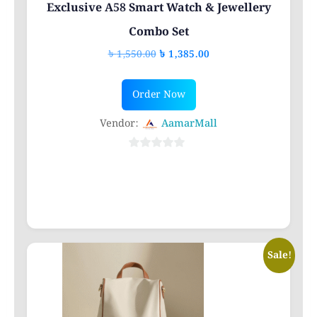
Exclusive A58 Smart Watch & Jewellery
Combo Set
Original
Current
৳
1,550.00
৳
1,385.00
price
price
was:
is:
Order Now
৳ 1,550.00.
৳ 1,385.00.
Vendor:
AamarMall
0
out
of
5
Sale!