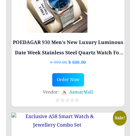
POEDAGAR 930 Men’s New Luxury Luminous
Date Week Stainless Steel Quartz Watch For
Original
Current
৳
999.00
৳
600.00
Men
price
price
was:
is:
Order Now
৳ 999.00.
৳ 600.00.
Vendor:
AamarMall
0
out
Sale!
of
5