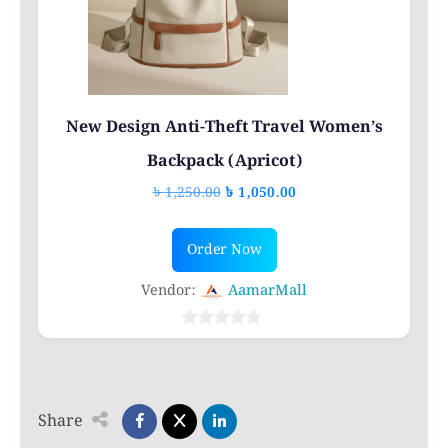
New Design Anti-Theft Travel Women’s
Backpack (Apricot)
Original
Current
৳
1,250.00
৳
1,050.00
price
price
was:
is:
Order Now
৳ 1,250.00.
৳ 1,050.00.
Vendor:
AamarMall
0
out
of
5
Share