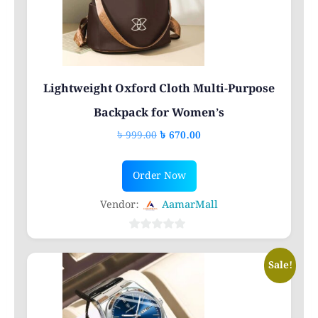
Lightweight Oxford Cloth Multi-Purpose
Backpack for Women’s
Original
Current
৳
999.00
৳
670.00
price
price
was:
is:
Order Now
৳ 999.00.
৳ 670.00.
Vendor:
AamarMall
0
out
Sale!
of
5