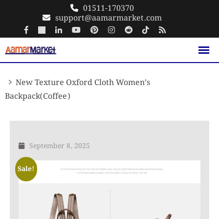
Skip
01511-170370
support@aamarmarket.com
to
content
New Texture Oxford Cloth Women’s
Backpack(Coffee)
September 8, 2025
Sale!