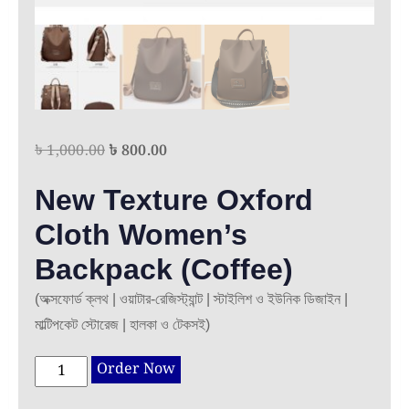
Original
Current
৳
1,000.00
৳
800.00
price
price
New Texture Oxford
was:
is:
৳ 1,000.00.
৳ 800.00.
Cloth Women’s
Backpack (Coffee)
(অক্সফোর্ড ক্লথ | ওয়াটার-রেজিস্ট্যান্ট | স্টাইলিশ ও ইউনিক ডিজাইন |
মাল্টিপকেট স্টোরেজ | হালকা ও টেকসই)
New
Order Now
Texture