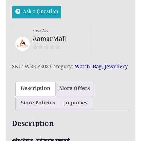
Oxford
Ask a Question
Cloth
Women’s
Backpack(Coffee)
vendor
AamarMall
quantity
0
out
SKU:
WB2-8308
Category:
Watch, Bag, Jewellery
of
5
Description
More Offers
Store Policies
Inquiries
Description