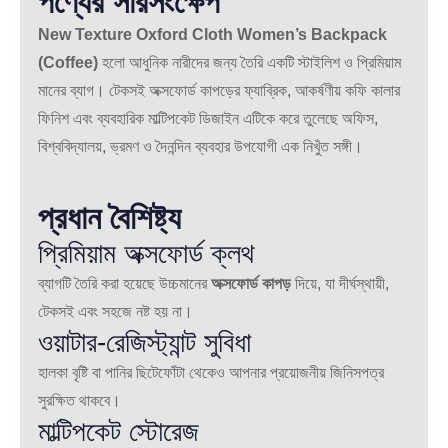
পণ্যের সারসংক্ষেপ
New Texture Oxford Cloth Women’s Backpack
(Coffee)
হলো আধুনিক নারীদের জন্য তৈরি একটি স্টাইলিশ ও প্রিমিয়াম
মানের ব্যাগ। টেকসই অক্সফোর্ড কাপড়ের ফ্যাব্রিক, আকর্ষণীয় কফি কালার
ফিনিশ এবং ব্যবহারিক মাল্টিপকেট ডিজাইন এটিকে করে তুলেছে অফিস,
বিশ্ববিদ্যালয়, ভ্রমণ ও দৈনন্দিন ব্যবহার উপযোগী এক নিখুঁত সঙ্গী।
প্রধান বৈশিষ্ট্য
প্রিমিয়াম অক্সফোর্ড ক্লথ
ব্যাগটি তৈরি করা হয়েছে উচ্চমানের
অক্সফোর্ড কাপড়
দিয়ে, যা দীর্ঘস্থায়ী,
টেকসই এবং সহজে নষ্ট হয় না।
ওয়াটার-রেজিস্ট্যান্ট সুবিধা
হালকা বৃষ্টি বা পানির ছিটেফোঁটা থেকেও আপনার প্রয়োজনীয় জিনিসপত্র
সুরক্ষিত থাকবে।
মাল্টিপকেট স্টোরেজ