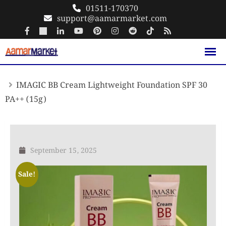
Skip
01511-170370
support@aamarmarket.com
to
content
IMAGIC BB Cream Lightweight Foundation SPF 30
PA++ (15g)
September 15, 2025
Sale!