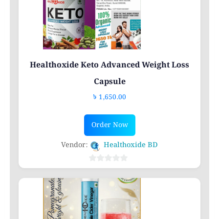
Healthoxide Keto Advanced Weight Loss
Capsule
৳
1,650.00
Order Now
Vendor:
Healthoxide BD
0
out
of
5