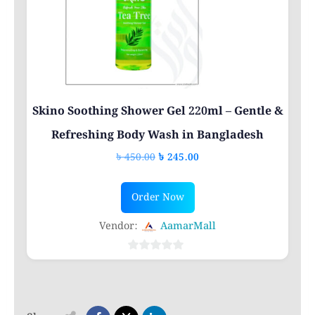
Skino Soothing Shower Gel 220ml – Gentle &
Refreshing Body Wash in Bangladesh
Original
Current
৳
450.00
৳
245.00
price
price
was:
is:
Order Now
৳ 450.00.
৳ 245.00.
Vendor:
AamarMall
0
out
of
5