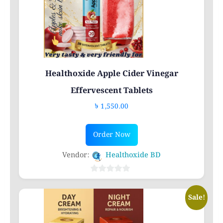
Healthoxide Apple Cider Vinegar
Effervescent Tablets
৳
1,550.00
Order Now
Vendor:
Healthoxide BD
0
out
Sale!
of
5