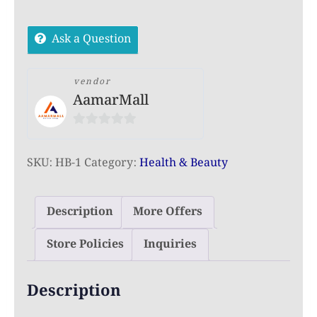
BB
Cream
Ask a Question
Lightweight
Foundation
SPF
vendor
AamarMall
30
PA++
0
(15g)
out
quantity
SKU:
HB-1
Category:
Health & Beauty
of
5
Description
More Offers
Store Policies
Inquiries
Description