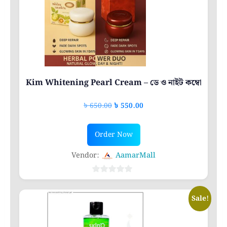
Kim Whitening Pearl Cream – ডে ও নাইট কম্বো
Original
Current
৳
650.00
৳
550.00
price
price
was:
is:
Order Now
৳ 650.00.
৳ 550.00.
Vendor:
AamarMall
0
out
Sale!
of
5