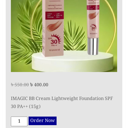
Original
Current
৳
550.00
৳
400.00
price
price
IMAGIC BB Cream Lightweight Foundation SPF
was:
is:
30 PA++ (15g)
৳ 550.00.
৳ 400.00.
IMAGIC
Order Now