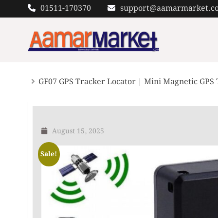
Skip
01511-170370
support@aamarmarket.c
to
content
GF07 GPS Tracker Locator | Mini Magnetic GPS Tra
August 15, 2025
Sale!