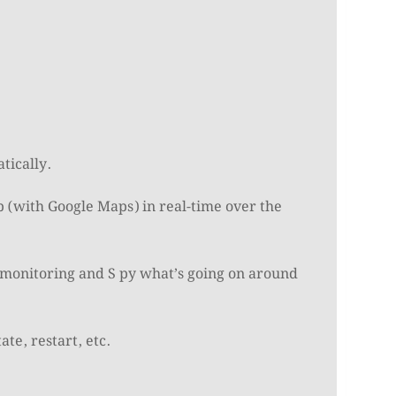
tically.
p (with Google Maps) in real-time over the
n monitoring and S py what’s going on around
te, restart, etc.