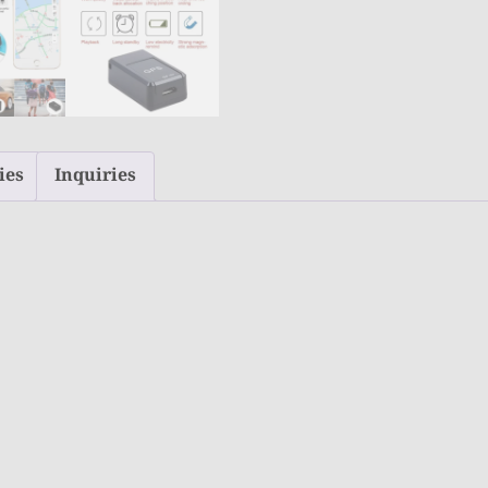
quantity
ies
Inquiries