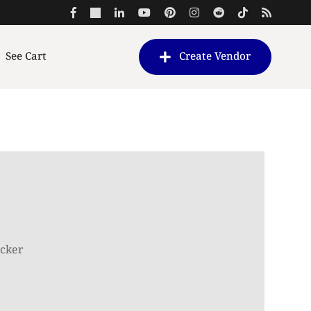
See Cart
Create Vendor
t
acker
0.